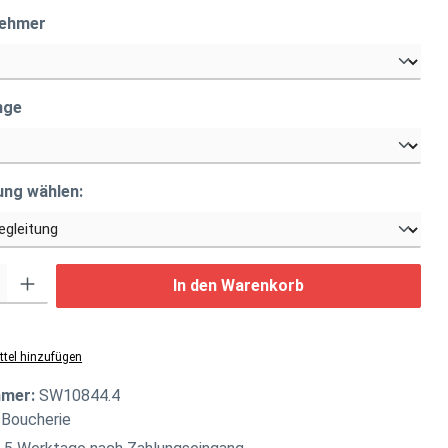
auswählen
nehmer
auswählen
nge
auswählen
ung wählen:
: Gib den gewünschten Wert ein oder benutze die Schaltflächen um di
In den Warenkorb
tel hinzufügen
mmer:
SW10844.4
 Boucherie