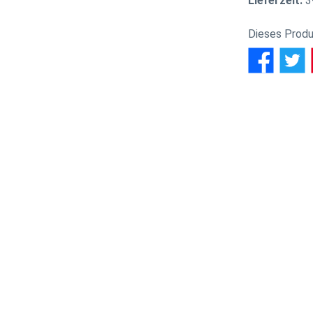
Lieferzeit:
3
Dieses Produ
wertungen
us mit Geschichte und ganz neuem Glanz!
mpel
den traditionsreichen Landgasthof in Kreuzwertheim in ein
el Rebstock, wo Daniel einen Michelin-Stern verteidigte und E
und Präzision in
La Boucherie
um.