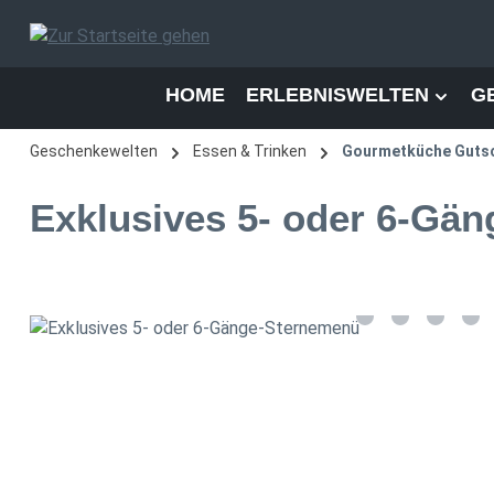
 Hauptinhalt springen
Zur Suche springen
Zur Hauptnavigation springen
HOME
ERLEBNISWELTEN
G
Geschenkewelten
Essen & Trinken
Gourmetküche Guts
Exklusives 5- oder 6-Gä
Bildergalerie überspringen