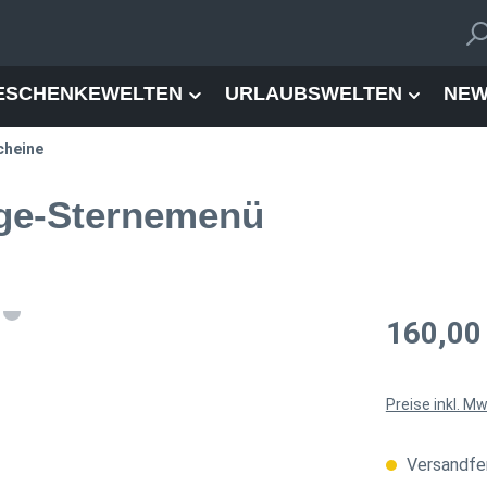
ESCHENKEWELTEN
URLAUBSWELTEN
NEW
cheine
nge-Sternemenü
Regulärer Pre
160,00
Preise inkl. M
Versandfer