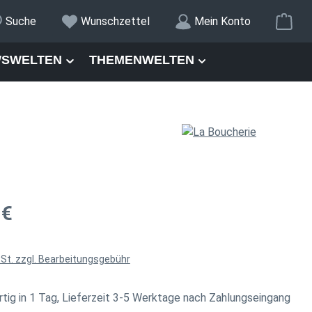
War
Suche
Wunschzettel
Mein Konto
SWELTEN
THEMENWELTEN
is:
 €
wSt. zzgl. Bearbeitungsgebühr
tig in 1 Tag, Lieferzeit 3-5 Werktage nach Zahlungseingang