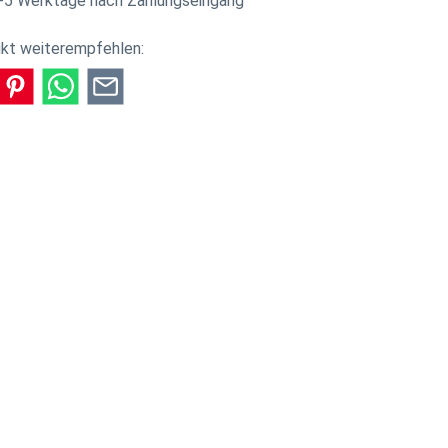
-5 Werktage nach Zahlungseingang
kt weiterempfehlen:
e genussvolle Zukunft. Beide kennen sich aus dem
lias seine Weinkenntnisse auf hohem Niveau vertiefte.