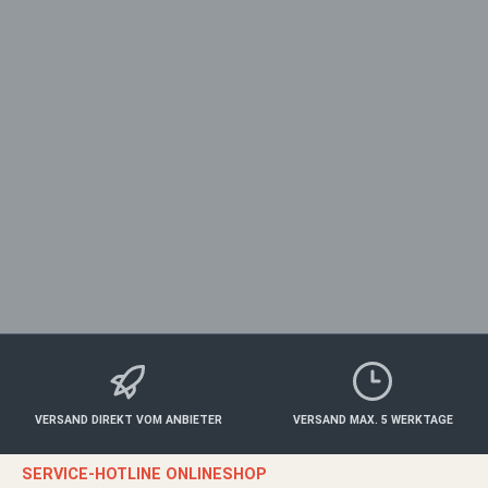
Um weiterzugehen, geben Sie die oben abgebildeten Zeichen ein
*
Datenschutz
Ich habe die
Datenschutzbestimmungen
zur Kenntnis
genommen und die
AGB
gelesen und bin mit ihnen
einverstanden.
*
VERSAND DIREKT VOM ANBIETER
VERSAND MAX. 5 WERKTAGE
SERVICE-HOTLINE ONLINESHOP