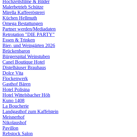
Hochzeitsfilme & Bilder
Malerbetrieb Schütze
Mirella Kaffeerösterei
Küchen Hellmuth
Omega Bestattungen
Partner werden/Mediadaten
Retrotation "DIE PARTY"
Essen & Trinken
Bier- und Weingärten 2026
Brückenbaron
Bürgerspital Weinstuben
Canel Boutique Hotel
Distelhäuser Brauhaus
Dolce Vita
Flockenwerk
Gasthof Bären
Hotel Polisina
Hotel Wittelsbacher Höh
Kuno 1408
La Boucherie
Landgasthof zum Kaffelstein
Meisnerhof
Nikolaushof
Pavillon
Rebstock Salon