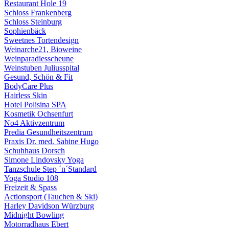
Restaurant Hole 19
Schloss Frankenberg
Schloss Steinburg
Sophienbäck
Sweetnes Tortendesign
Weinarche21, Bioweine
Weinparadiesscheune
Weinstuben Juliusspital
Gesund, Schön & Fit
BodyCare Plus
Hairless Skin
Hotel Polisina SPA
Kosmetik Ochsenfurt
No4 Aktivzentrum
Predia Gesundheitszentrum
Praxis Dr. med. Sabine Hugo
Schuhhaus Dorsch
Simone Lindovsky Yoga
Tanzschule Step ´n´Standard
Yoga Studio 108
Freizeit & Spass
Actionsport (Tauchen & Ski)
Harley Davidson Würzburg
Midnight Bowling
Motorradhaus Ebert