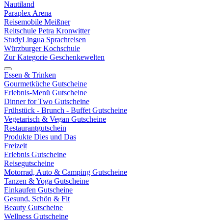
Nautiland
Paraplex Arena
Reisemobile Meißner
Reitschule Petra Kronwitter
StudyLingua Sprachreisen
Würzburger Kochschule
Zur Kategorie Geschenkewelten
Essen & Trinken
Gourmetküche Gutscheine
Erlebnis-Menü Gutscheine
Dinner for Two Gutscheine
Frühstück - Brunch - Buffet Gutscheine
Vegetarisch & Vegan Gutscheine
Restaurantgutschein
Produkte Dies und Das
Freizeit
Erlebnis Gutscheine
Reisegutscheine
Motorrad, Auto & Camping Gutscheine
Tanzen & Yoga Gutscheine
Einkaufen Gutscheine
Gesund, Schön & Fit
Beauty Gutscheine
Wellness Gutscheine