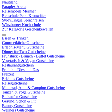
Nautiland
Paraplex Arena
Reisemobile Meißner
Reitschule Petra Kronwitter
StudyLingua Sprachreisen
Würzburger Kochschule
Zur Kategorie Geschenkewelten
Essen & Trinken
Gourmetküche Gutscheine
Erlebnis-Menü Gutscheine
Dinner for Two Gutscheine
Frühstück - Brunch - Buffet Gutscheine
Vegetarisch & Vegan Gutscheine
Restaurantgutschein
Produkte Dies und Das
Freizeit
Erlebnis Gutscheine
Reisegutscheine
Motorrad, Auto & Camping Gutscheine
Tanzen & Yoga Gutscheine
Einkaufen Gutscheine
Gesund, Schön & Fit
Beauty Gutscheine
Wellness Gutscheine