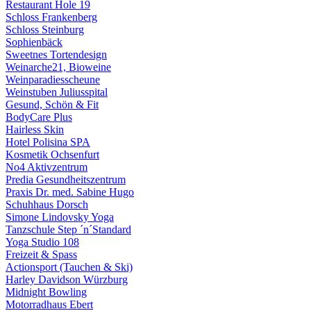
Restaurant Hole 19
Schloss Frankenberg
Schloss Steinburg
Sophienbäck
Sweetnes Tortendesign
Weinarche21, Bioweine
Weinparadiesscheune
Weinstuben Juliusspital
Gesund, Schön & Fit
BodyCare Plus
Hairless Skin
Hotel Polisina SPA
Kosmetik Ochsenfurt
No4 Aktivzentrum
Predia Gesundheitszentrum
Praxis Dr. med. Sabine Hugo
Schuhhaus Dorsch
Simone Lindovsky Yoga
Tanzschule Step ´n´Standard
Yoga Studio 108
Freizeit & Spass
Actionsport (Tauchen & Ski)
Harley Davidson Würzburg
Midnight Bowling
Motorradhaus Ebert