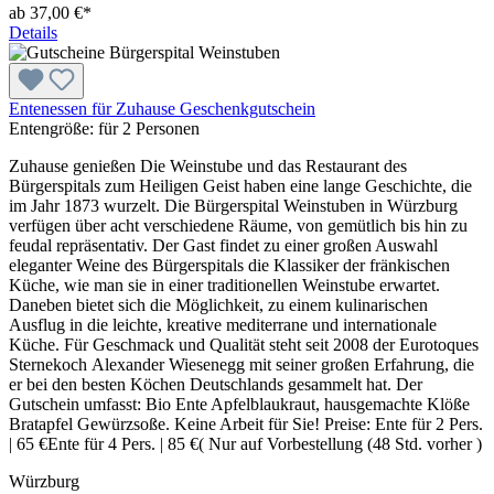
ab 37,00 €*
Details
Entenessen für Zuhause Geschenkgutschein
Entengröße:
für 2 Personen
Zuhause genießen Die Weinstube und das Restaurant des
Bürgerspitals zum Heiligen Geist haben eine lange Geschichte, die
im Jahr 1873 wurzelt. Die Bürgerspital Weinstuben in Würzburg
verfügen über acht verschiedene Räume, von gemütlich bis hin zu
feudal repräsentativ. Der Gast findet zu einer großen Auswahl
eleganter Weine des Bürgerspitals die Klassiker der fränkischen
Küche, wie man sie in einer traditionellen Weinstube erwartet.
Daneben bietet sich die Möglichkeit, zu einem kulinarischen
Ausflug in die leichte, kreative mediterrane und internationale
Küche. Für Geschmack und Qualität steht seit 2008 der Eurotoques
Sternekoch Alexander Wiesenegg mit seiner großen Erfahrung, die
er bei den besten Köchen Deutschlands gesammelt hat. Der
Gutschein umfasst: Bio Ente Apfelblaukraut, hausgemachte Klöße
Bratapfel Gewürzsoße. Keine Arbeit für Sie! Preise: Ente für 2 Pers.
| 65 €Ente für 4 Pers. | 85 €( Nur auf Vorbestellung (48 Std. vorher )
Würzburg