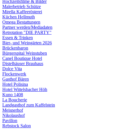
Hochzeitsfilme & Bilder
Malerbetrieb Schütze
Mirella Kaffeerösterei
Küchen Hellmuth
Omega Bestattungen
Partner werden/Mediadaten
Retrotation "DIE PARTY"
Essen & Trinken
Bier- und Weingärten 2026
Brückenbaron
Bürgerspital Weinstuben
Canel Boutique Hotel
Distelhäuser Brauhaus
Dolce Vita
Flockenwerk
Gasthof Bären
Hotel Polisina
Hotel Wittelsbacher Höh
Kuno 1408
La Boucherie
Landgasthof zum Kaffelstein
Meisnerhof
Nikolaushof
Pavillon
Rebstock Salon