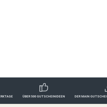
mit bis zu 80 % bezuschusst
Estenfeld. Die Plätze sind
ERKTAGE
ÜBER 500 GUTSCHEINIDEEN
DER MAIN GUTSCHE