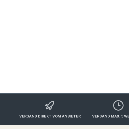
und können von gesetzlichen Krankenkassen in der Regel 
werden.
Die neuen Präventionskurse starten ab April in Rimpar und 
begrenzt, eine frühzeitige Anmeldung wird empfohlen.
Infos & Termine
www.simonelindovsky.de
E-Mail:
namaste@simonelindovsky.de
Tel./WhatsApp: 015678/350735
VERSAND DIREKT VOM ANBIETER
VERSAND MAX. 5 W