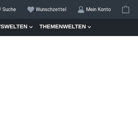
War
Suche
Wunschzettel
Mein Konto
SWELTEN
THEMENWELTEN