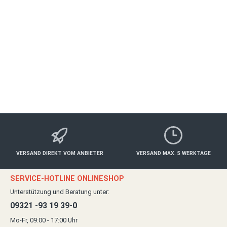
Autor:
Main Magazin
Jürgen Schmitt, Inhaber Verlag Xity Media, Main Magazin
& www.mainshop24.de, Tel: 09321 - 931 939-0
VERSAND DIREKT VOM ANBIETER
VERSAND MAX. 5 WERKTAGE
SERVICE-HOTLINE ONLINESHOP
Unterstützung und Beratung unter:
09321 -93 19 39-0
Mo-Fr, 09:00 - 17:00 Uhr