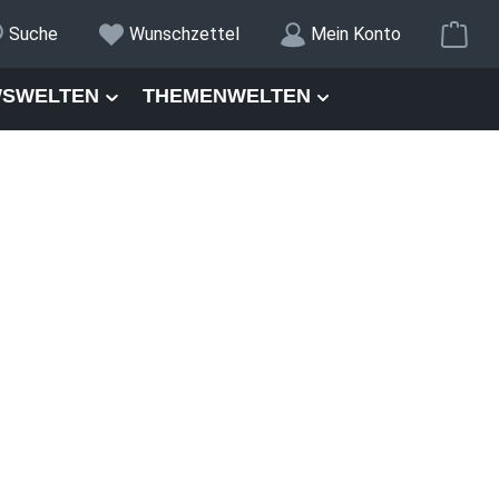
War
Suche
Wunschzettel
Mein Konto
SWELTEN
THEMENWELTEN