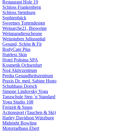
Restaurant Hole 19
Schloss Frankenberg
Schloss Steinburg
Sophienbäck
Sweetnes Tortendesign
Weinarche21, Bioweine
Weinparadiesscheune
Weinstuben Juliusspital
Gesund, Schön & Fit
BodyCare Plus
Hairless Skin
Hotel Polisina SPA
Kosmetik Ochsenfurt
No4 Aktivzentrum
Predia Gesundheitszentrum
Praxis Dr. med. Sabine Hugo
Schuhhaus Dorsch
Simone Lindovsky Yoga
Tanzschule Step ´n´Standard
Yoga Studio 108
Freizeit & Spass
Actionsport (Tauchen & Ski)
Harley Davidson Würzburg
Midnight Bowling
Motorradhaus Ebert