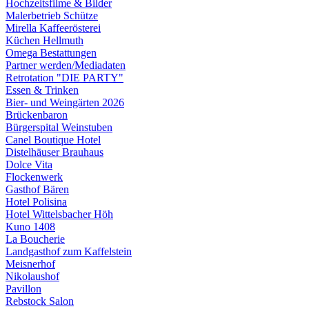
Hochzeitsfilme & Bilder
Malerbetrieb Schütze
Mirella Kaffeerösterei
Küchen Hellmuth
Omega Bestattungen
Partner werden/Mediadaten
Retrotation "DIE PARTY"
Essen & Trinken
Bier- und Weingärten 2026
Brückenbaron
Bürgerspital Weinstuben
Canel Boutique Hotel
Distelhäuser Brauhaus
Dolce Vita
Flockenwerk
Gasthof Bären
Hotel Polisina
Hotel Wittelsbacher Höh
Kuno 1408
La Boucherie
Landgasthof zum Kaffelstein
Meisnerhof
Nikolaushof
Pavillon
Rebstock Salon