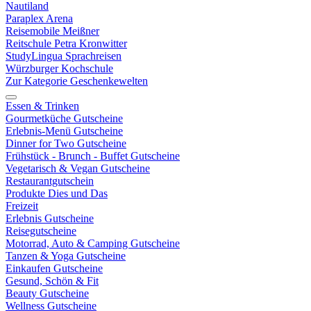
Nautiland
Paraplex Arena
Reisemobile Meißner
Reitschule Petra Kronwitter
StudyLingua Sprachreisen
Würzburger Kochschule
Zur Kategorie Geschenkewelten
Essen & Trinken
Gourmetküche Gutscheine
Erlebnis-Menü Gutscheine
Dinner for Two Gutscheine
Frühstück - Brunch - Buffet Gutscheine
Vegetarisch & Vegan Gutscheine
Restaurantgutschein
Produkte Dies und Das
Freizeit
Erlebnis Gutscheine
Reisegutscheine
Motorrad, Auto & Camping Gutscheine
Tanzen & Yoga Gutscheine
Einkaufen Gutscheine
Gesund, Schön & Fit
Beauty Gutscheine
Wellness Gutscheine