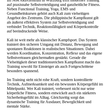
Im No4 Aktivzentrum in Würzburg trifft modernes Training
auf praxisnahe Selbstverteidigung und ganzheitliche Fitness.
Neben Functional Training, Yoga, EMS und
Gesundheitskursen gehört auch Kali zum vielseitigen
Angebot des Zentrums. Die philippinische Kampfkunst gilt
als äußerst effektives System zur Selbstverteidigung und
verbindet Technik, Reaktionsfähigkeit und Körperkontrolle
auf beeindruckende Weise.
Kali ist weit mehr als klassischer Kampfsport. Das System
trainiert den sicheren Umgang mit Distanz, Bewegung und
spontanen Reaktionen in realistischen Situationen. Dabei
werden Koordination, Konzentration, Reflexe und das eigene
Selbstvertrauen gleichermaßen gestärkt. Gerade die
Vielseitigkeit dieser traditionsreichen Kampfkunst macht das
Training sowohl für Einsteiger als auch Fortgeschrittene
besonders spannend.
Im Training steht nicht rohe Kraft, sondern kontrollierte
Technik, Aufmerksamkeit und ein bewusstes Körpergefühl im
Mittelpunkt. Wer Kali trainiert, verbessert nicht nur seine
körperliche Fitness, sondern entwickelt auch ein stärkeres
Sicherheitsgefühl im Alltag. Gleichzeitig sorgt das
dynamische Training für Ausdauer, Beweglichkeit und
mentale Stärke.