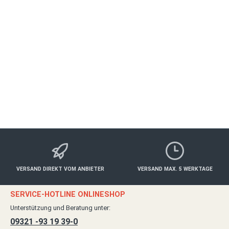
Autor:
Main Magazin
Jürgen Schmitt, Inhaber Verlag Xity Media, Main Magazin
& www.mainshop24.de, Tel: 09321 - 931 939-0
VERSAND DIREKT VOM ANBIETER
VERSAND MAX. 5 WERKTAGE
SERVICE-HOTLINE ONLINESHOP
Unterstützung und Beratung unter:
09321 -93 19 39-0