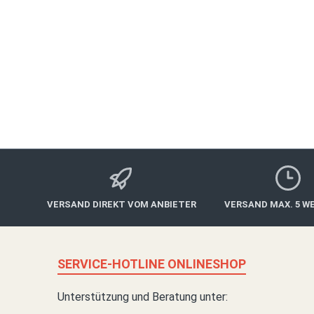
Main Magazin
Marshall-Heights-Ring 82d
97318 Kitzingen
Tel: 09321 - 931 93 90
www.mainshop24.de
VERSAND DIREKT VOM ANBIETER
VERSAND MAX. 5 W
SERVICE-HOTLINE ONLINESHOP
Unterstützung und Beratung unter: