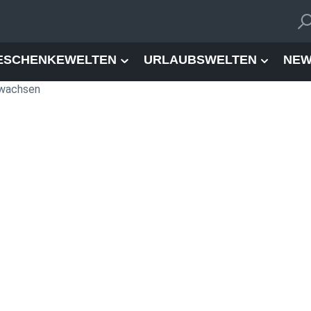
ESCHENKEWELTEN
URLAUBSWELTEN
NEW
 wachsen
nen | News Auto, Zweirad &