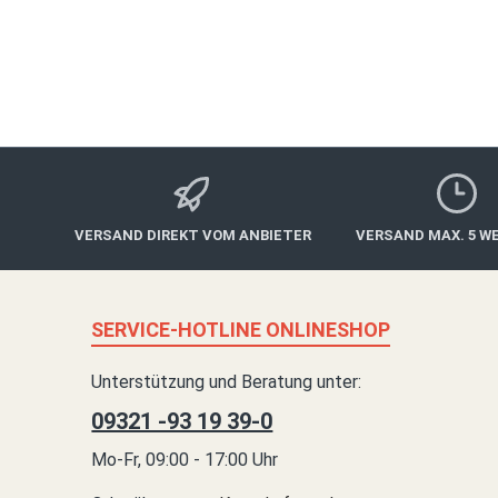
Informationen/Infoabende:
www.schneller-schlau.de oder gebührenfrei unter 0800/46
VERSAND DIREKT VOM ANBIETER
VERSAND MAX. 5 W
SERVICE-HOTLINE ONLINESHOP
Unterstützung und Beratung unter:
09321 -93 19 39-0
Mo-Fr, 09:00 - 17:00 Uhr