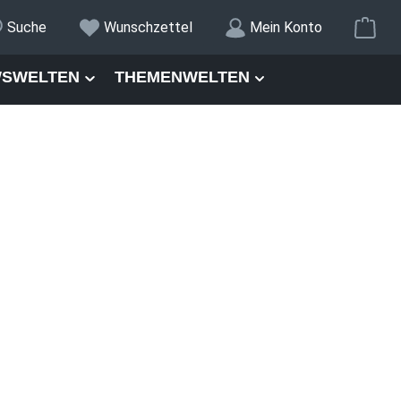
War
Suche
Wunschzettel
Mein Konto
SWELTEN
THEMENWELTEN