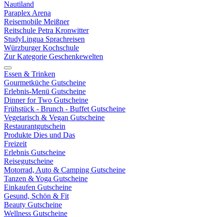
Nautiland
Paraplex Arena
Reisemobile Meißner
Reitschule Petra Kronwitter
StudyLingua Sprachreisen
Würzburger Kochschule
Zur Kategorie Geschenkewelten
Essen & Trinken
Gourmetküche Gutscheine
Erlebnis-Menü Gutscheine
Dinner for Two Gutscheine
Frühstück - Brunch - Buffet Gutscheine
Vegetarisch & Vegan Gutscheine
Restaurantgutschein
Produkte Dies und Das
Freizeit
Erlebnis Gutscheine
Reisegutscheine
Motorrad, Auto & Camping Gutscheine
Tanzen & Yoga Gutscheine
Einkaufen Gutscheine
Gesund, Schön & Fit
Beauty Gutscheine
Wellness Gutscheine