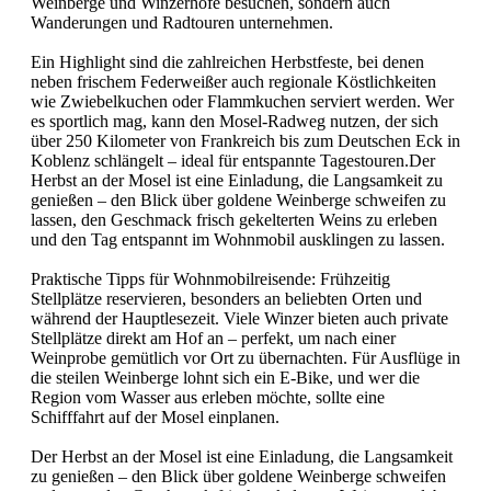
Weinberge und Winzerhöfe besuchen, sondern auch
Wanderungen und Radtouren unternehmen.
Ein Highlight sind die zahlreichen Herbstfeste, bei denen
neben frischem Federweißer auch regionale Köstlichkeiten
wie Zwiebelkuchen oder Flammkuchen serviert werden. Wer
es sportlich mag, kann den Mosel-Radweg nutzen, der sich
über 250 Kilometer von Frankreich bis zum Deutschen Eck in
Koblenz schlängelt – ideal für entspannte Tagestouren.Der
Herbst an der Mosel ist eine Einladung, die Langsamkeit zu
genießen – den Blick über goldene Weinberge schweifen zu
lassen, den Geschmack frisch gekelterten Weins zu erleben
und den Tag entspannt im Wohnmobil ausklingen zu lassen.
Praktische Tipps für Wohnmobilreisende: Frühzeitig
Stellplätze reservieren, besonders an beliebten Orten und
während der Hauptlesezeit. Viele Winzer bieten auch private
Stellplätze direkt am Hof an – perfekt, um nach einer
Weinprobe gemütlich vor Ort zu übernachten. Für Ausflüge in
die steilen Weinberge lohnt sich ein E-Bike, und wer die
Region vom Wasser aus erleben möchte, sollte eine
Schifffahrt auf der Mosel einplanen.
Der Herbst an der Mosel ist eine Einladung, die Langsamkeit
zu genießen – den Blick über goldene Weinberge schweifen