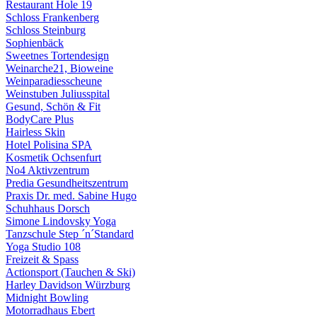
Restaurant Hole 19
Schloss Frankenberg
Schloss Steinburg
Sophienbäck
Sweetnes Tortendesign
Weinarche21, Bioweine
Weinparadiesscheune
Weinstuben Juliusspital
Gesund, Schön & Fit
BodyCare Plus
Hairless Skin
Hotel Polisina SPA
Kosmetik Ochsenfurt
No4 Aktivzentrum
Predia Gesundheitszentrum
Praxis Dr. med. Sabine Hugo
Schuhhaus Dorsch
Simone Lindovsky Yoga
Tanzschule Step ´n´Standard
Yoga Studio 108
Freizeit & Spass
Actionsport (Tauchen & Ski)
Harley Davidson Würzburg
Midnight Bowling
Motorradhaus Ebert