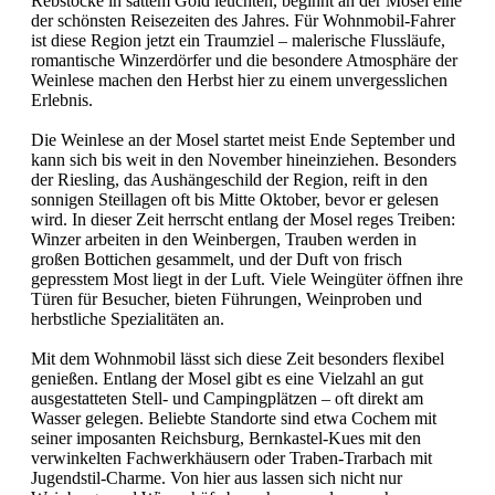
Rebstöcke in sattem Gold leuchten, beginnt an der Mosel eine
der schönsten Reisezeiten des Jahres. Für Wohnmobil-Fahrer
ist diese Region jetzt ein Traumziel – malerische Flussläufe,
romantische Winzerdörfer und die besondere Atmosphäre der
Weinlese machen den Herbst hier zu einem unvergesslichen
Erlebnis.
Die Weinlese an der Mosel startet meist Ende September und
kann sich bis weit in den November hineinziehen. Besonders
der Riesling, das Aushängeschild der Region, reift in den
sonnigen Steillagen oft bis Mitte Oktober, bevor er gelesen
wird. In dieser Zeit herrscht entlang der Mosel reges Treiben:
Winzer arbeiten in den Weinbergen, Trauben werden in
großen Bottichen gesammelt, und der Duft von frisch
gepresstem Most liegt in der Luft. Viele Weingüter öffnen ihre
Türen für Besucher, bieten Führungen, Weinproben und
herbstliche Spezialitäten an.
Mit dem Wohnmobil lässt sich diese Zeit besonders flexibel
genießen. Entlang der Mosel gibt es eine Vielzahl an gut
ausgestatteten Stell- und Campingplätzen – oft direkt am
Wasser gelegen. Beliebte Standorte sind etwa Cochem mit
seiner imposanten Reichsburg, Bernkastel-Kues mit den
verwinkelten Fachwerkhäusern oder Traben-Trarbach mit
Jugendstil-Charme. Von hier aus lassen sich nicht nur