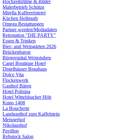
Hochzeitsfilme & Bilder
Malerbetrieb Schütze
Mirella Kaffeerösterei
Küchen Hellmuth
Omega Bestattungen
Partner werden/Mediadaten
Retrotation "DIE PARTY"
Essen & Trinken
Bier- und Weingärten 2026
Brückenbaron
Bürgerspital Weinstuben
Canel Boutique Hotel
Distelhäuser Brauhaus
Dolce Vita
Flockenwerk
Gasthof Bären
Hotel Polisina
Hotel Wittelsbacher Höh
Kuno 1408
La Boucherie
Landgasthof zum Kaffelstein
Meisnerhof
Nikolaushof
Pavillon
Rebstock Salon