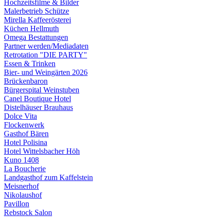
Hochzeitsfilme & Bilder
Malerbetrieb Schütze
Mirella Kaffeerösterei
Küchen Hellmuth
Omega Bestattungen
Partner werden/Mediadaten
Retrotation "DIE PARTY"
Essen & Trinken
Bier- und Weingärten 2026
Brückenbaron
Bürgerspital Weinstuben
Canel Boutique Hotel
Distelhäuser Brauhaus
Dolce Vita
Flockenwerk
Gasthof Bären
Hotel Polisina
Hotel Wittelsbacher Höh
Kuno 1408
La Boucherie
Landgasthof zum Kaffelstein
Meisnerhof
Nikolaushof
Pavillon
Rebstock Salon