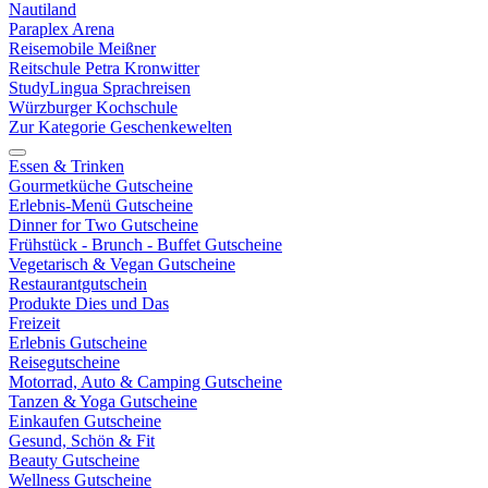
Nautiland
Paraplex Arena
Reisemobile Meißner
Reitschule Petra Kronwitter
StudyLingua Sprachreisen
Würzburger Kochschule
Zur Kategorie Geschenkewelten
Essen & Trinken
Gourmetküche Gutscheine
Erlebnis-Menü Gutscheine
Dinner for Two Gutscheine
Frühstück - Brunch - Buffet Gutscheine
Vegetarisch & Vegan Gutscheine
Restaurantgutschein
Produkte Dies und Das
Freizeit
Erlebnis Gutscheine
Reisegutscheine
Motorrad, Auto & Camping Gutscheine
Tanzen & Yoga Gutscheine
Einkaufen Gutscheine
Gesund, Schön & Fit
Beauty Gutscheine
Wellness Gutscheine