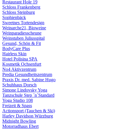
Restaurant Hole 19
Schloss Frankenberg
Schloss Steinburg
Sophienbäck
Sweetnes Tortendesign
Weinarche21, Bioweine
Weinparadiesscheune
Weinstuben Juliusspital
Gesund, Schön & Fit
BodyCare Plus
Hairless Skin
Hotel Polisina SPA
Kosmetik Ochsenfurt
No4 Aktivzentrum
Predia Gesundheitszentrum
Praxis Dr. med. Sabine Hugo
Schuhhaus Dorsch
Simone Lindovsky Yoga
Tanzschule Step ´n´Standard
Yoga Studio 108
Freizeit & Spass
Actionsport (Tauchen & Ski)
Harley Davidson Würzburg
Midnight Bowling
Motorradhaus Ebert