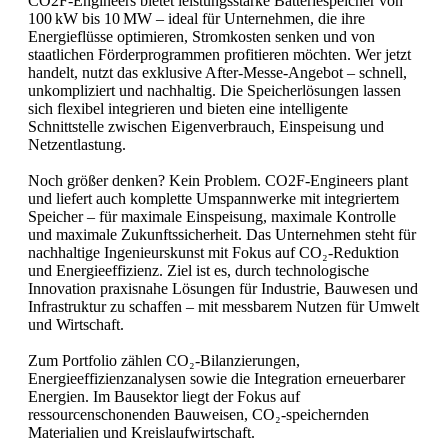
CO2F-Engineers bietet leistungsstarke Batteriespeicher von
100 kW bis 10 MW – ideal für Unternehmen, die ihre
Energieflüsse optimieren, Stromkosten senken und von
staatlichen Förderprogrammen profitieren möchten. Wer jetzt
handelt, nutzt das exklusive After-Messe-Angebot – schnell,
unkompliziert und nachhaltig. Die Speicherlösungen lassen
sich flexibel integrieren und bieten eine intelligente
Schnittstelle zwischen Eigenverbrauch, Einspeisung und
Netzentlastung.
Noch größer denken? Kein Problem. CO2F-Engineers plant
und liefert auch komplette Umspannwerke mit integriertem
Speicher – für maximale Einspeisung, maximale Kontrolle
und maximale Zukunftssicherheit. Das Unternehmen steht für
nachhaltige Ingenieurskunst mit Fokus auf CO₂-Reduktion
und Energieeffizienz. Ziel ist es, durch technologische
Innovation praxisnahe Lösungen für Industrie, Bauwesen und
Infrastruktur zu schaffen – mit messbarem Nutzen für Umwelt
und Wirtschaft.
Zum Portfolio zählen CO₂-Bilanzierungen,
Energieeffizienzanalysen sowie die Integration erneuerbarer
Energien. Im Bausektor liegt der Fokus auf
ressourcenschonenden Bauweisen, CO₂-speichernden
Materialien und Kreislaufwirtschaft.