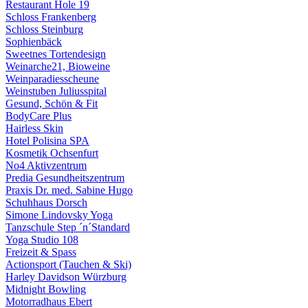
Restaurant Hole 19
Schloss Frankenberg
Schloss Steinburg
Sophienbäck
Sweetnes Tortendesign
Weinarche21, Bioweine
Weinparadiesscheune
Weinstuben Juliusspital
Gesund, Schön & Fit
BodyCare Plus
Hairless Skin
Hotel Polisina SPA
Kosmetik Ochsenfurt
No4 Aktivzentrum
Predia Gesundheitszentrum
Praxis Dr. med. Sabine Hugo
Schuhhaus Dorsch
Simone Lindovsky Yoga
Tanzschule Step ´n´Standard
Yoga Studio 108
Freizeit & Spass
Actionsport (Tauchen & Ski)
Harley Davidson Würzburg
Midnight Bowling
Motorradhaus Ebert