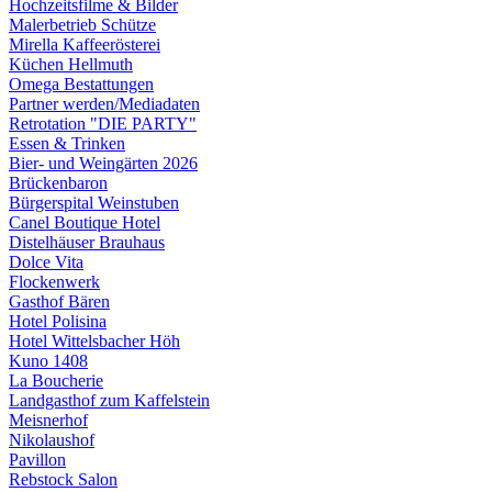
Hochzeitsfilme & Bilder
Malerbetrieb Schütze
Mirella Kaffeerösterei
Küchen Hellmuth
Omega Bestattungen
Partner werden/Mediadaten
Retrotation "DIE PARTY"
Essen & Trinken
Bier- und Weingärten 2026
Brückenbaron
Bürgerspital Weinstuben
Canel Boutique Hotel
Distelhäuser Brauhaus
Dolce Vita
Flockenwerk
Gasthof Bären
Hotel Polisina
Hotel Wittelsbacher Höh
Kuno 1408
La Boucherie
Landgasthof zum Kaffelstein
Meisnerhof
Nikolaushof
Pavillon
Rebstock Salon