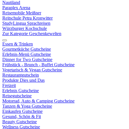
Nautiland
Paraplex Arena
Reisemobile Meißner
Reitschule Petra Kronwitter
StudyLingua Sprachreisen
Würzburger Kochschule
Zur Kategorie Geschenkewelten
Essen & Trinken
Gourmetküche Gutscheine
Erlebnis-Menü Gutscheine
Dinner for Two Gutscheine
Frühstück - Brunch - Buffet Gutscheine
Vegetarisch & Vegan Gutscheine
Restaurantgutschein
Produkte Dies und Das
Freizeit
Erlebnis Gutscheine
Reisegutscheine
Motorrad, Auto & Camping Gutscheine
Tanzen & Yoga Gutscheine
Einkaufen Gutscheine
Gesund, Schön & Fit
Beauty Gutscheine
Wellness Gutscheine