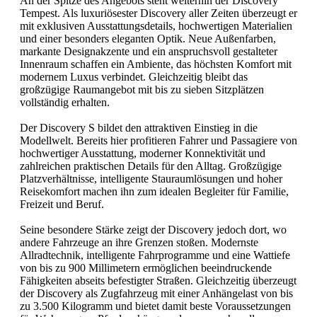
An der Spitze des Angebots steht weiterhin der Discovery
Tempest. Als luxuriösester Discovery aller Zeiten überzeugt er
mit exklusiven Ausstattungsdetails, hochwertigen Materialien
und einer besonders eleganten Optik. Neue Außenfarben,
markante Designakzente und ein anspruchsvoll gestalteter
Innenraum schaffen ein Ambiente, das höchsten Komfort mit
modernem Luxus verbindet. Gleichzeitig bleibt das
großzügige Raumangebot mit bis zu sieben Sitzplätzen
vollständig erhalten.
Der Discovery S bildet den attraktiven Einstieg in die
Modellwelt. Bereits hier profitieren Fahrer und Passagiere von
hochwertiger Ausstattung, moderner Konnektivität und
zahlreichen praktischen Details für den Alltag. Großzügige
Platzverhältnisse, intelligente Stauraumlösungen und hoher
Reisekomfort machen ihn zum idealen Begleiter für Familie,
Freizeit und Beruf.
Seine besondere Stärke zeigt der Discovery jedoch dort, wo
andere Fahrzeuge an ihre Grenzen stoßen. Modernste
Allradtechnik, intelligente Fahrprogramme und eine Wattiefe
von bis zu 900 Millimetern ermöglichen beeindruckende
Fähigkeiten abseits befestigter Straßen. Gleichzeitig überzeugt
der Discovery als Zugfahrzeug mit einer Anhängelast von bis
zu 3.500 Kilogramm und bietet damit beste Voraussetzungen