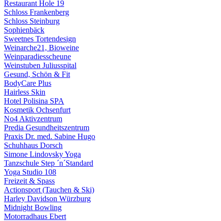
Restaurant Hole 19
Schloss Frankenberg
Schloss Steinburg
Sophienbäck
Sweetnes Tortendesign
Weinarche21, Bioweine
Weinparadiesscheune
Weinstuben Juliusspital
Gesund, Schön & Fit
BodyCare Plus
Hairless Skin
Hotel Polisina SPA
Kosmetik Ochsenfurt
No4 Aktivzentrum
Predia Gesundheitszentrum
Praxis Dr. med. Sabine Hugo
Schuhhaus Dorsch
Simone Lindovsky Yoga
Tanzschule Step ´n´Standard
Yoga Studio 108
Freizeit & Spass
Actionsport (Tauchen & Ski)
Harley Davidson Würzburg
Midnight Bowling
Motorradhaus Ebert