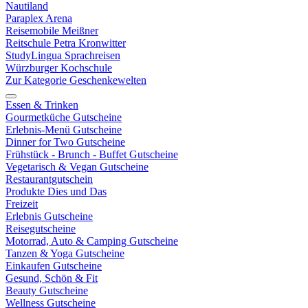
Nautiland
Paraplex Arena
Reisemobile Meißner
Reitschule Petra Kronwitter
StudyLingua Sprachreisen
Würzburger Kochschule
Zur Kategorie Geschenkewelten
Essen & Trinken
Gourmetküche Gutscheine
Erlebnis-Menü Gutscheine
Dinner for Two Gutscheine
Frühstück - Brunch - Buffet Gutscheine
Vegetarisch & Vegan Gutscheine
Restaurantgutschein
Produkte Dies und Das
Freizeit
Erlebnis Gutscheine
Reisegutscheine
Motorrad, Auto & Camping Gutscheine
Tanzen & Yoga Gutscheine
Einkaufen Gutscheine
Gesund, Schön & Fit
Beauty Gutscheine
Wellness Gutscheine