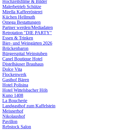
Hochzeitsfilme & Bilder
Malerbetrieb Schütze
Mirella Kaffeerösterei
Küchen Hellmuth
Omega Bestattungen
Partner werden/Mediadaten
Retrotation "DIE PARTY"
Essen & Trinken
Bier- und Weingärten 2026
Brückenbaron
Bürgerspital Weinstuben
Canel Boutique Hotel
Distelhäuser Brauhaus
Dolce Vita
Flockenwerk
Gasthof Bären
Hotel Polisina
Hotel Wittelsbacher Höh
Kuno 1408
La Boucherie
Landgasthof zum Kaffelstein
Meisnerhof
Nikolaushof
Pavillon
Rebstock Salon