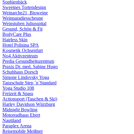
Sophienbäck
Sweetnes Tortendesign
Weinarche21, Bioweine
Weinparadiesscheune
Weinstuben Juliusspital
Gesund, Schön & Fit
BodyCare Plus
Hairless Skin
Hotel Polisina SPA
Kosmetik Ochsenfurt
No4 Aktivzentrum
Predia Gesundheitszentrum
Praxis Dr. med. Sabine Hugo
Schuhhaus Dorsch
Simone Lindovsky Yoga
Tanzschule Step ´n´Standard
Yoga Studio 108
Freizeit & Spass
Actionsport (Tauchen & Ski)
Harley Davidson Würzburg
Midnight Bowling
Motorradhaus Ebert
Nautiland
Paraplex Arena
Reisemobile Meißner