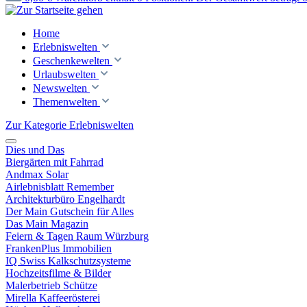
Home
Erlebniswelten
Geschenkewelten
Urlaubswelten
Newswelten
Themenwelten
Zur Kategorie Erlebniswelten
Dies und Das
Biergärten mit Fahrrad
Andmax Solar
Airlebnisblatt Remember
Architekturbüro Engelhardt
Der Main Gutschein für Alles
Das Main Magazin
Feiern & Tagen Raum Würzburg
FrankenPlus Immobilien
IQ Swiss Kalkschutzsysteme
Hochzeitsfilme & Bilder
Malerbetrieb Schütze
Mirella Kaffeerösterei