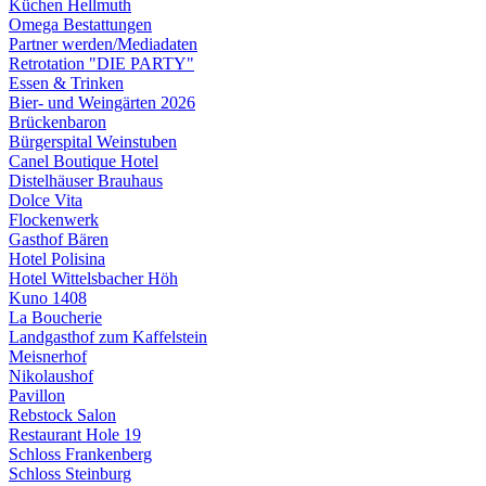
Küchen Hellmuth
Omega Bestattungen
Partner werden/Mediadaten
Retrotation "DIE PARTY"
Essen & Trinken
Bier- und Weingärten 2026
Brückenbaron
Bürgerspital Weinstuben
Canel Boutique Hotel
Distelhäuser Brauhaus
Dolce Vita
Flockenwerk
Gasthof Bären
Hotel Polisina
Hotel Wittelsbacher Höh
Kuno 1408
La Boucherie
Landgasthof zum Kaffelstein
Meisnerhof
Nikolaushof
Pavillon
Rebstock Salon
Restaurant Hole 19
Schloss Frankenberg
Schloss Steinburg