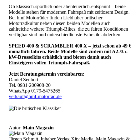
Ob klassisch-sportlich oder abenteuerlich-entspannt – beide
Modelle stehen für modernen Fahrspaß mit zeitlosem Design.
Bei hmf Motorräder finden Liebhaber britischer
Motorradkultur neben diesen beiden Modellen auch
zahlreiche weitere Triumph-Bikes, die zu fairen Konditionen
verfügbar sind und unterschiedlichste Fahrstile abdecken.
SPEED 400 & SCRAMBLER 400 X – jetzt schon ab 49 €
monatlich fahren. Beide Modelle sind zudem mit A2-/35-
kW-Drosselkits erhältlich und bieten damit auch
Einsteigern vollen Triumph-Fahrspaß.
Jetzt Beratungstermin vereinbaren:
Daniel Seubert
Tel. 0931-200908-20
WhatsApp 0179-5475265
verkauf@hmf-motorrad.de
Autor:
Main Magazin
Jürgen Schmitt, Inhaber Verlag Xity Media, Main Magazin &