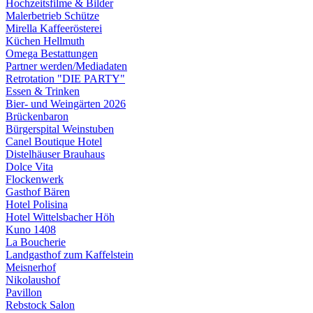
Hochzeitsfilme & Bilder
Malerbetrieb Schütze
Mirella Kaffeerösterei
Küchen Hellmuth
Omega Bestattungen
Partner werden/Mediadaten
Retrotation "DIE PARTY"
Essen & Trinken
Bier- und Weingärten 2026
Brückenbaron
Bürgerspital Weinstuben
Canel Boutique Hotel
Distelhäuser Brauhaus
Dolce Vita
Flockenwerk
Gasthof Bären
Hotel Polisina
Hotel Wittelsbacher Höh
Kuno 1408
La Boucherie
Landgasthof zum Kaffelstein
Meisnerhof
Nikolaushof
Pavillon
Rebstock Salon