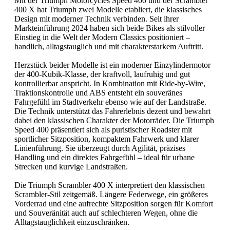
Mit der Triumph Motorcycles Speed 400 und der Scrambler
400 X hat Triumph zwei Modelle etabliert, die klassisches
Design mit moderner Technik verbinden. Seit ihrer
Markteinführung 2024 haben sich beide Bikes als stilvoller
Einstieg in die Welt der Modern Classics positioniert –
handlich, alltagstauglich und mit charakterstarkem Auftritt.
Herzstück beider Modelle ist ein moderner Einzylindermotor
der 400-Kubik-Klasse, der kraftvoll, laufruhig und gut
kontrollierbar anspricht. In Kombination mit Ride-by-Wire,
Traktionskontrolle und ABS entsteht ein souveränes
Fahrgefühl im Stadtverkehr ebenso wie auf der Landstraße.
Die Technik unterstützt das Fahrerlebnis dezent und bewahrt
dabei den klassischen Charakter der Motorräder. Die Triumph
Speed 400 präsentiert sich als puristischer Roadster mit
sportlicher Sitzposition, kompaktem Fahrwerk und klarer
Linienführung. Sie überzeugt durch Agilität, präzises
Handling und ein direktes Fahrgefühl – ideal für urbane
Strecken und kurvige Landstraßen.
Die Triumph Scrambler 400 X interpretiert den klassischen
Scrambler-Stil zeitgemäß. Längere Federwege, ein größeres
Vorderrad und eine aufrechte Sitzposition sorgen für Komfort
und Souveränität auch auf schlechteren Wegen, ohne die
Alltagstauglichkeit einzuschränken.