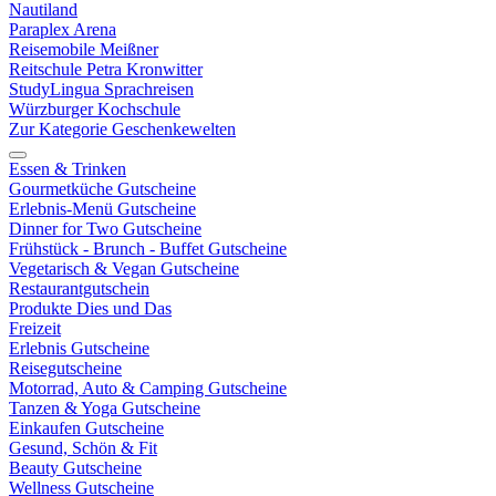
Nautiland
Paraplex Arena
Reisemobile Meißner
Reitschule Petra Kronwitter
StudyLingua Sprachreisen
Würzburger Kochschule
Zur Kategorie Geschenkewelten
Essen & Trinken
Gourmetküche Gutscheine
Erlebnis-Menü Gutscheine
Dinner for Two Gutscheine
Frühstück - Brunch - Buffet Gutscheine
Vegetarisch & Vegan Gutscheine
Restaurantgutschein
Produkte Dies und Das
Freizeit
Erlebnis Gutscheine
Reisegutscheine
Motorrad, Auto & Camping Gutscheine
Tanzen & Yoga Gutscheine
Einkaufen Gutscheine
Gesund, Schön & Fit
Beauty Gutscheine
Wellness Gutscheine