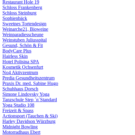
Restaurant Hole 19
Schloss Frankenberg
Schloss Steinburg
Sophienbäck
Sweetnes Tortendesign
Weinarche21, Bioweine
Weinparadiesscheune
Weinstuben Juliusspital
Gesund, Schön & Fit
BodyCare Plus
Hairless Skin
Hotel Polisina SPA
Kosmetik Ochsenfurt
No4 Aktivzentrum
Predia Gesundheitszentrum
Praxis Dr. med. Sabine Hugo
Schuhhaus Dorsch
Simone Lindovsky Yoga
Tanzschule Step ´n´Standard
Yoga Studio 108
Freizeit & Spass
Actionsport (Tauchen & Ski)
Harley Davidson Würzburg
Midnight Bowling
Motorradhaus Ebert