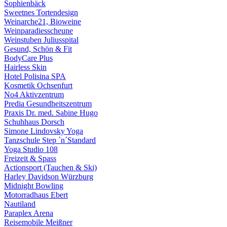
Sophienbäck
Sweetnes Tortendesign
Weinarche21, Bioweine
Weinparadiesscheune
Weinstuben Juliusspital
Gesund, Schön & Fit
BodyCare Plus
Hairless Skin
Hotel Polisina SPA
Kosmetik Ochsenfurt
No4 Aktivzentrum
Predia Gesundheitszentrum
Praxis Dr. med. Sabine Hugo
Schuhhaus Dorsch
Simone Lindovsky Yoga
Tanzschule Step ´n´Standard
Yoga Studio 108
Freizeit & Spass
Actionsport (Tauchen & Ski)
Harley Davidson Würzburg
Midnight Bowling
Motorradhaus Ebert
Nautiland
Paraplex Arena
Reisemobile Meißner