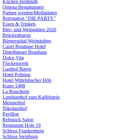
Küchen Hellmuth
Omega Bestattungen
Partner werden/Mediadaten
Retrotation "DIE PARTY"
Essen & Trinken
Bier- und Weingärten 2026
Brückenbaron
Bürgerspital Weinstuben
Canel Boutique Hotel
Distelhäuser Brauhaus
Dolce Vita
Flockenwerk
Gasthof Bären
Hotel Polisina
Hotel Wittelsbacher Höh
Kuno 1408
La Boucherie
Landgasthof zum Kaffelstein
Meisnerhof
Nikolaushof
Pavillon
Rebstock Salon
Restaurant Hole 19
Schloss Frankenberg
Schloss Steinburg