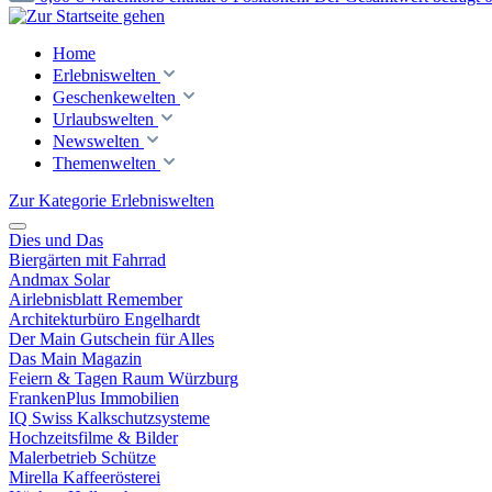
Home
Erlebniswelten
Geschenkewelten
Urlaubswelten
Newswelten
Themenwelten
Zur Kategorie Erlebniswelten
Dies und Das
Biergärten mit Fahrrad
Andmax Solar
Airlebnisblatt Remember
Architekturbüro Engelhardt
Der Main Gutschein für Alles
Das Main Magazin
Feiern & Tagen Raum Würzburg
FrankenPlus Immobilien
IQ Swiss Kalkschutzsysteme
Hochzeitsfilme & Bilder
Malerbetrieb Schütze
Mirella Kaffeerösterei