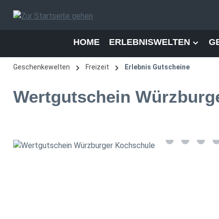
 Hauptinhalt springen
Zur Suche springen
Zur Hauptnavigation springen
HOME
ERLEBNISWELTEN
G
Geschenkewelten
Freizeit
Erlebnis Gutscheine
Wertgutschein Würzburg
Bildergalerie überspringen