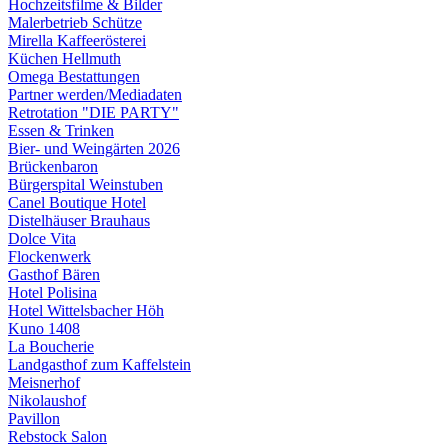
Hochzeitsfilme & Bilder
Malerbetrieb Schütze
Mirella Kaffeerösterei
Küchen Hellmuth
Omega Bestattungen
Partner werden/Mediadaten
Retrotation "DIE PARTY"
Essen & Trinken
Bier- und Weingärten 2026
Brückenbaron
Bürgerspital Weinstuben
Canel Boutique Hotel
Distelhäuser Brauhaus
Dolce Vita
Flockenwerk
Gasthof Bären
Hotel Polisina
Hotel Wittelsbacher Höh
Kuno 1408
La Boucherie
Landgasthof zum Kaffelstein
Meisnerhof
Nikolaushof
Pavillon
Rebstock Salon