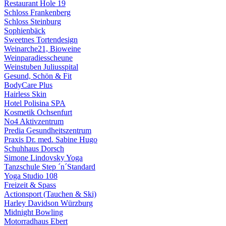
Restaurant Hole 19
Schloss Frankenberg
Schloss Steinburg
Sophienbäck
Sweetnes Tortendesign
Weinarche21, Bioweine
Weinparadiesscheune
Weinstuben Juliusspital
Gesund, Schön & Fit
BodyCare Plus
Hairless Skin
Hotel Polisina SPA
Kosmetik Ochsenfurt
No4 Aktivzentrum
Predia Gesundheitszentrum
Praxis Dr. med. Sabine Hugo
Schuhhaus Dorsch
Simone Lindovsky Yoga
Tanzschule Step ´n´Standard
Yoga Studio 108
Freizeit & Spass
Actionsport (Tauchen & Ski)
Harley Davidson Würzburg
Midnight Bowling
Motorradhaus Ebert