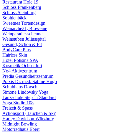
Restaurant Hole 19
Schloss Frankenberg
Schloss Steinburg
Sophienbäck
Sweetnes Tortendesign
Weinarche21, Bioweine
Weinparadiesscheune
Weinstuben Juliusspital
Gesund, Schön & Fit
BodyCare Plus
Hairless Skin
Hotel Polisina SPA
Kosmetik Ochsenfurt
No4 Aktivzentrum
Predia Gesundheitszentrum
Praxis Dr. med. Sabine Hugo
Schuhhaus Dorsch
Simone Lindovsky Yoga
Tanzschule Step ´n´Standard
Yoga Studio 108
Freizeit & Spass
Actionsport (Tauchen & Ski)
Harley Davidson Würzburg
Midnight Bowling
Motorradhaus Ebert