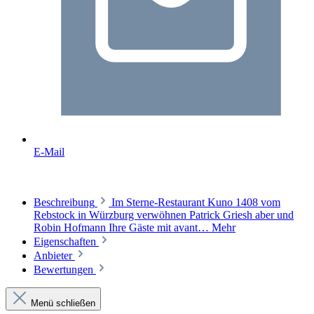
E-Mail
Beschreibung
Im Sterne-Restaurant Kuno 1408 vom
Rebstock in Würzburg verwöhnen Patrick Griesh aber und
Robin Hofmann Ihre Gäste mit avant…
Mehr
Eigenschaften
Anbieter
Bewertungen
Menü schließen