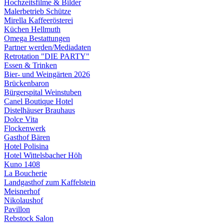
Hochzeitsfilme & Bilder
Malerbetrieb Schütze
Mirella Kaffeerösterei
Küchen Hellmuth
Omega Bestattungen
Partner werden/Mediadaten
Retrotation "DIE PARTY"
Essen & Trinken
Bier- und Weingärten 2026
Brückenbaron
Bürgerspital Weinstuben
Canel Boutique Hotel
Distelhäuser Brauhaus
Dolce Vita
Flockenwerk
Gasthof Bären
Hotel Polisina
Hotel Wittelsbacher Höh
Kuno 1408
La Boucherie
Landgasthof zum Kaffelstein
Meisnerhof
Nikolaushof
Pavillon
Rebstock Salon