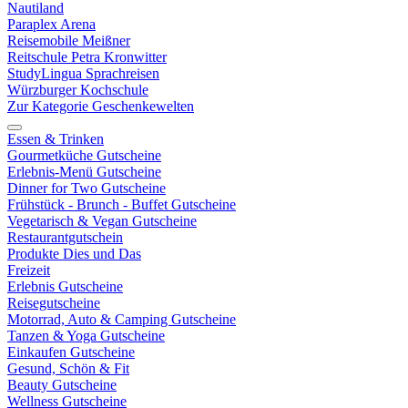
Nautiland
Paraplex Arena
Reisemobile Meißner
Reitschule Petra Kronwitter
StudyLingua Sprachreisen
Würzburger Kochschule
Zur Kategorie Geschenkewelten
Essen & Trinken
Gourmetküche Gutscheine
Erlebnis-Menü Gutscheine
Dinner for Two Gutscheine
Frühstück - Brunch - Buffet Gutscheine
Vegetarisch & Vegan Gutscheine
Restaurantgutschein
Produkte Dies und Das
Freizeit
Erlebnis Gutscheine
Reisegutscheine
Motorrad, Auto & Camping Gutscheine
Tanzen & Yoga Gutscheine
Einkaufen Gutscheine
Gesund, Schön & Fit
Beauty Gutscheine
Wellness Gutscheine