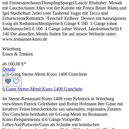
mit Parmesanschaum/DumplingSpargel/Lauch/ Rhababer Mosaik
mit Lauchschaum Alles von der Karotte mit Ponzu Beure Blanq und
Igel Stachelbart 2erlei vom Taubertal Vagju mit Tacco und
ErbsencremeRohmilch ´/Fenchel/ Erdbeer Dessert mit hauseigenem
Essig als ReduktionMenüpreise:6 Gänge € 180 5 Gänge (ohne
Jakobsmuschel) € 160 4 Gänge (ohne Wurzel, Jakobsmuschel)) €
140 Die aktuellen Menüs finden Sie auf unsere Webseite unter:
www.restaurant-kuno.de
Würzburg
Essen & Trinken
ab 160,00 €*
Details
6-Gang Sterne-Menü Kuno 1408 Gutschein
Im Sterne-Restaurant Kuno 1408 vom Rebstock in Würzburg
verwöhnen Patrick Grieshaber und Robin Hofmann ihre Gäste mit
kreativer Feinschmeckerküche aus saisonalen, regionalen Zutaten.
Der Gutschein beinhaltet ein 6-Gang-Menü im Restaurant
Kuno.Beispielmenüs 4-6 Gänge:Vorspeiße:
Leber/Aal/Portwein/Gans als Schnitte mit heimischen