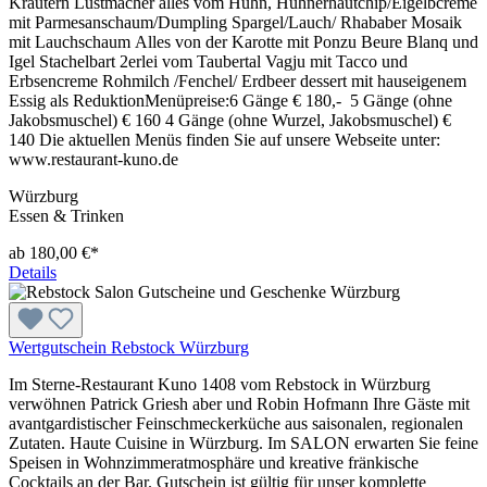
Kräutern Lustmacher alles vom Huhn, Hühnerhautchip/Eigelbcreme
mit Parmesanschaum/Dumpling Spargel/Lauch/ Rhababer Mosaik
mit Lauchschaum Alles von der Karotte mit Ponzu Beure Blanq und
Igel Stachelbart 2erlei vom Taubertal Vagju mit Tacco und
Erbsencreme Rohmilch /Fenchel/ Erdbeer dessert mit hauseigenem
Essig als ReduktionMenüpreise:6 Gänge € 180,- 5 Gänge (ohne
Jakobsmuschel) € 160 4 Gänge (ohne Wurzel, Jakobsmuschel) €
140 Die aktuellen Menüs finden Sie auf unsere Webseite unter:
www.restaurant-kuno.de
Würzburg
Essen & Trinken
ab 180,00 €*
Details
Wertgutschein Rebstock Würzburg
Im Sterne-Restaurant Kuno 1408 vom Rebstock in Würzburg
verwöhnen Patrick Griesh aber und Robin Hofmann Ihre Gäste mit
avantgardistischer Feinschmeckerküche aus saisonalen, regionalen
Zutaten. Haute Cuisine in Würzburg. Im SALON erwarten Sie feine
Speisen in Wohnzimmeratmosphäre und kreative fränkische
Cocktails an der Bar. Gutschein ist gültig für unser komplette