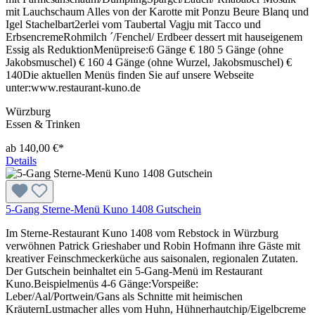
mit Lauchschaum Alles von der Karotte mit Ponzu Beure Blanq und
Igel Stachelbart2erlei vom Taubertal Vagju mit Tacco und
ErbsencremeRohmilch ´/Fenchel/ Erdbeer dessert mit hauseigenem
Essig als ReduktionMenüpreise:6 Gänge € 180 5 Gänge (ohne
Jakobsmuschel) € 160 4 Gänge (ohne Wurzel, Jakobsmuschel) €
140Die aktuellen Menüs finden Sie auf unsere Webseite
unter:www.restaurant-kuno.de
Würzburg
Essen & Trinken
ab 140,00 €*
Details
5-Gang Sterne-Menü Kuno 1408 Gutschein
Im Sterne-Restaurant Kuno 1408 vom Rebstock in Würzburg
verwöhnen Patrick Grieshaber und Robin Hofmann ihre Gäste mit
kreativer Feinschmeckerküche aus saisonalen, regionalen Zutaten.
Der Gutschein beinhaltet ein 5-Gang-Menü im Restaurant
Kuno.Beispielmenüs 4-6 Gänge:Vorspeiße:
Leber/Aal/Portwein/Gans als Schnitte mit heimischen
KräuternLustmacher alles vom Huhn, Hühnerhautchip/Eigelbcreme