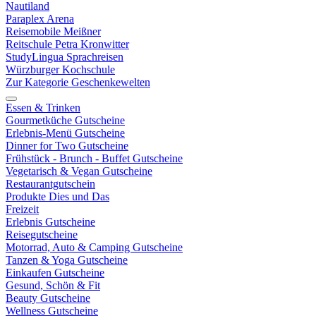
Nautiland
Paraplex Arena
Reisemobile Meißner
Reitschule Petra Kronwitter
StudyLingua Sprachreisen
Würzburger Kochschule
Zur Kategorie Geschenkewelten
Essen & Trinken
Gourmetküche Gutscheine
Erlebnis-Menü Gutscheine
Dinner for Two Gutscheine
Frühstück - Brunch - Buffet Gutscheine
Vegetarisch & Vegan Gutscheine
Restaurantgutschein
Produkte Dies und Das
Freizeit
Erlebnis Gutscheine
Reisegutscheine
Motorrad, Auto & Camping Gutscheine
Tanzen & Yoga Gutscheine
Einkaufen Gutscheine
Gesund, Schön & Fit
Beauty Gutscheine
Wellness Gutscheine