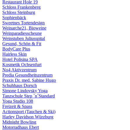
Restaurant Hole 19
Schloss Frankenberg
Schloss Steinburg
Sophienbäck
Sweetnes Tortendesign
Weinarche21, Bioweine
Weinparadiesscheune
Weinstuben Juliusspital
Gesund, Schön & Fit
BodyCare Plus
Hairless Skin
Hotel Polisina SPA
Kosmetik Ochsenfurt
No4 Aktivzentrum
Predia Gesundheitszentrum
Praxis Dr. med. Sabine Hugo
Schuhhaus Dorsch
Simone Lindovsky Yoga
Tanzschule Step ´n´Standard
Yoga Studio 108
Freizeit & Spass
Actionsport (Tauchen & Ski)
Harley Davidson Würzburg
Midnight Bowling
Motorradhaus Ebert