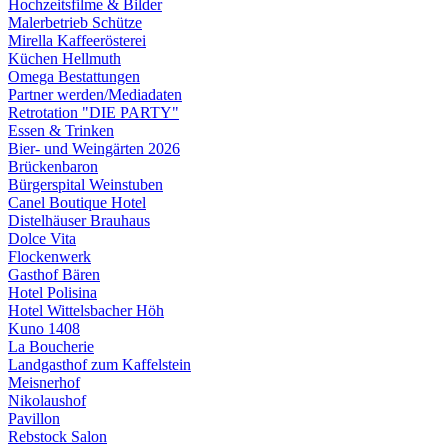
Hochzeitsfilme & Bilder
Malerbetrieb Schütze
Mirella Kaffeerösterei
Küchen Hellmuth
Omega Bestattungen
Partner werden/Mediadaten
Retrotation "DIE PARTY"
Essen & Trinken
Bier- und Weingärten 2026
Brückenbaron
Bürgerspital Weinstuben
Canel Boutique Hotel
Distelhäuser Brauhaus
Dolce Vita
Flockenwerk
Gasthof Bären
Hotel Polisina
Hotel Wittelsbacher Höh
Kuno 1408
La Boucherie
Landgasthof zum Kaffelstein
Meisnerhof
Nikolaushof
Pavillon
Rebstock Salon