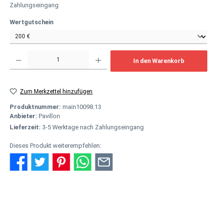
Zahlungseingang
auswählen
Wertgutschein
Produkt Anzahl: Gib den gewünschten Wert ein oder benutze die Schaltflächen um
In den Warenkorb
Zum Merkzettel hinzufügen
Produktnummer:
main10098.13
Anbieter:
Pavillon
Lieferzeit:
3-5 Werktage nach Zahlungseingang
Dieses Produkt weiterempfehlen:
Beschreibung