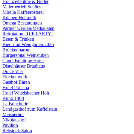
Hochzeitsfilme & Bilder
Malerbetrieb Schütze
Mirella Kaffeerösterei
Küchen Hellmuth
Omega Bestattungen
Partner werden/Mediadaten
Retrotation "DIE PARTY"
Essen & Trinken
Bier- und Weingärten 2026
Brückenbaron
Bürgerspital Weinstuben
Canel Boutique Hotel
Distelhäuser Brauhaus
Dolce Vita
Flockenwerk
Gasthof Bären
Hotel Polisina
Hotel Wittelsbacher Höh
Kuno 1408
La Boucherie
Landgasthof zum Kaffelstein
Meisnerhof
Nikolaushof
Pavillon
Rebstock Salon