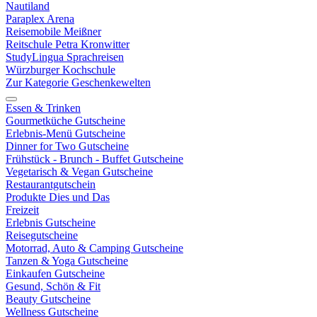
Nautiland
Paraplex Arena
Reisemobile Meißner
Reitschule Petra Kronwitter
StudyLingua Sprachreisen
Würzburger Kochschule
Zur Kategorie Geschenkewelten
Essen & Trinken
Gourmetküche Gutscheine
Erlebnis-Menü Gutscheine
Dinner for Two Gutscheine
Frühstück - Brunch - Buffet Gutscheine
Vegetarisch & Vegan Gutscheine
Restaurantgutschein
Produkte Dies und Das
Freizeit
Erlebnis Gutscheine
Reisegutscheine
Motorrad, Auto & Camping Gutscheine
Tanzen & Yoga Gutscheine
Einkaufen Gutscheine
Gesund, Schön & Fit
Beauty Gutscheine
Wellness Gutscheine