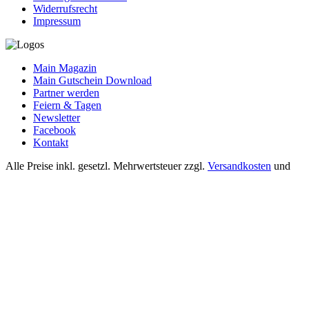
Widerrufsrecht
Impressum
Main Magazin
Main Gutschein Download
Partner werden
Feiern & Tagen
Newsletter
Facebook
Kontakt
Alle Preise inkl. gesetzl. Mehrwertsteuer zzgl.
Versandkosten
und
ggf. Nachnahmegebühren, wenn nicht anders angegeben.
© 2026 Mainshop24.de - Alle Rechte vorbehalten.
Einer für Alles
Anschauen
Diese Website verwendet Cookies, um eine bestmögliche Erfahrung
bieten zu können.
Mehr Informationen ...