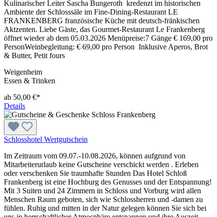
Kulinarischer Leiter Sascha Bungeroth kredenzt im historischen
Ambiente der Schlosssäle im Fine-Dining-Restaurant LE
FRANKENBERG französische Küche mit deutsch-fränkischen
Aktzenten. Liebe Gäste, das Gourmet-Restaurant Le Frankenberg
öffnet wieder ab dem 05.03.2026 Menüpreise:7 Gänge € 169,00 pro
PersonWeinbegleitung: € 69,00 pro Person Inklusive Aperos, Brot
& Butter, Petit fours
Weigenheim
Essen & Trinken
ab 50,00 €*
Details
Schlosshotel Wertgutschein
Im Zeitraum vom 09.07.-10.08.2026, können aufgrund von
Mitarbeiterurlaub keine Gutscheine verschickt werden . Erleben
oder verschenken Sie traumhafte Stunden Das Hotel Schloß
Frankenberg ist eine Hochburg des Genusses und der Entspannung!
Mit 3 Suiten und 24 Zimmern in Schloss und Vorburg wird allen
Menschen Raum geboten, sich wie Schlossherren und -damen zu
fühlen. Ruhig und mitten in der Natur gelegen können Sie sich bei
uns in herrschaftlicher Atmosphäre entspannen und ihre Auszeit