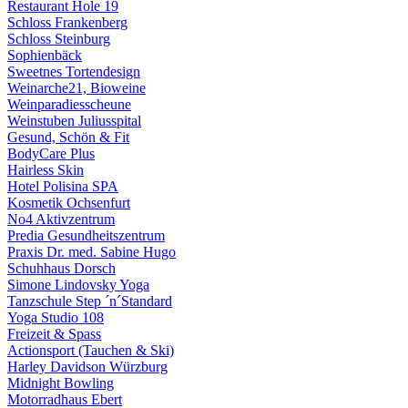
Restaurant Hole 19
Schloss Frankenberg
Schloss Steinburg
Sophienbäck
Sweetnes Tortendesign
Weinarche21, Bioweine
Weinparadiesscheune
Weinstuben Juliusspital
Gesund, Schön & Fit
BodyCare Plus
Hairless Skin
Hotel Polisina SPA
Kosmetik Ochsenfurt
No4 Aktivzentrum
Predia Gesundheitszentrum
Praxis Dr. med. Sabine Hugo
Schuhhaus Dorsch
Simone Lindovsky Yoga
Tanzschule Step ´n´Standard
Yoga Studio 108
Freizeit & Spass
Actionsport (Tauchen & Ski)
Harley Davidson Würzburg
Midnight Bowling
Motorradhaus Ebert