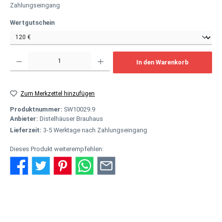
Zahlungseingang
auswählen
Wertgutschein
Produkt Anzahl: Gib den gewünschten Wert ein oder benutze die Schaltflächen um
In den Warenkorb
Zum Merkzettel hinzufügen
Produktnummer:
SW10029.9
Anbieter:
Distelhäuser Brauhaus
Lieferzeit:
3-5 Werktage nach Zahlungseingang
Dieses Produkt weiterempfehlen:
Beschreibung