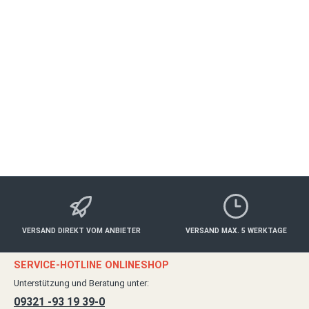
WÜRZBURG
Gesund & Schön
ab 50,00 €*
Details
VERSAND DIREKT VOM ANBIETER
VERSAND MAX. 5 WERKTAGE
SERVICE-HOTLINE ONLINESHOP
Unterstützung und Beratung unter:
09321 -93 19 39-0