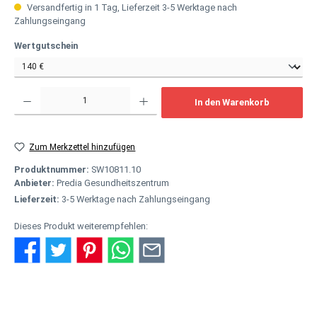
Versandfertig in 1 Tag, Lieferzeit 3-5 Werktage nach
Zahlungseingang
auswählen
Wertgutschein
Produkt Anzahl: Gib den gewünschten Wert ein oder benutze die Schaltflächen um
In den Warenkorb
Zum Merkzettel hinzufügen
Produktnummer:
SW10811.10
Anbieter:
Predia Gesundheitszentrum
Lieferzeit:
3-5 Werktage nach Zahlungseingang
Dieses Produkt weiterempfehlen:
Beschreibung