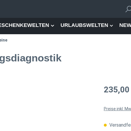
ESCHENKEWELTEN
URLAUBSWELTEN
NEW
eine
gsdiagnostik
Regulärer Pre
235,00
Preise inkl. M
Versandfer