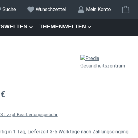
War
Suche
Wunschzettel
Mein Konto
SWELTEN
THEMENWELTEN
is:
 €
wSt. zzgl. Bearbeitungsgebühr
tig in 1 Tag, Lieferzeit 3-5 Werktage nach Zahlungseingang