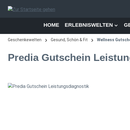
 Hauptinhalt springen
Zur Suche springen
Zur Hauptnavigation springen
HOME
ERLEBNISWELTEN
G
Geschenkewelten
Gesund, Schön & Fit
Wellness Gutsch
Predia Gutschein Leistun
Bildergalerie überspringen