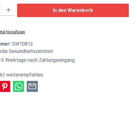
: Gib den gewünschten Wert ein oder benutze die Schaltflächen um di
In den Warenkorb
tel hinzufügen
mmer:
SW10812
edia Gesundheitszentrum
-5 Werktage nach Zahlungseingang
kt weiterempfehlen: