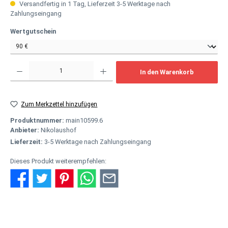
Versandfertig in 1 Tag, Lieferzeit 3-5 Werktage nach
Zahlungseingang
auswählen
Wertgutschein
Produkt Anzahl: Gib den gewünschten Wert ein oder benutze die Schaltflächen um
In den Warenkorb
Zum Merkzettel hinzufügen
Produktnummer:
main10599.6
Anbieter:
Nikolaushof
Lieferzeit:
3-5 Werktage nach Zahlungseingang
Dieses Produkt weiterempfehlen:
Beschreibung