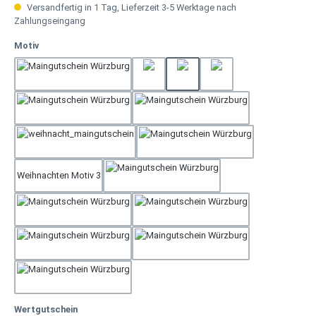
Versandfertig in 1 Tag, Lieferzeit 3-5 Werktage nach
Zahlungseingang
auswählen
Motiv
Weihnachten Motiv 2
Geburtstag 3
Geburtstag 4
Gerburtstag 2
Muttertag
Rose Tisch
Weihnachten Motiv 1
Hochzeit
Weihnachten Motiv 3
Neutral
Rose
Geburtstag 1
Dankeschön
Geschenk
Vatertag
auswählen
Wertgutschein