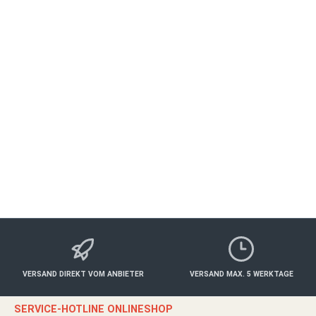
Beschreibung
Kulinarische Erlebnisse 3-Gänge Menü im Rebstock Salon Jeden
Mittwoch verwöhnen Sie Patrick Grieshaber und Robin Hofmann…
Mehr
Eigenschaften
Anbieter
Bewertungen
VERSAND DIREKT VOM ANBIETER
VERSAND MAX. 5 WERKTAGE
SERVICE-HOTLINE ONLINESHOP