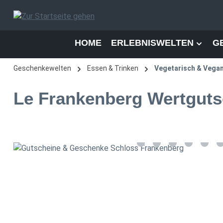
 Hauptinhalt springen
Zur Suche springen
Zur Hauptnavigation springen
HOME
ERLEBNISWELTEN
G
Geschenkewelten
Essen & Trinken
Vegetarisch & Vega
Le Frankenberg Wertguts
Bildergalerie überspringen