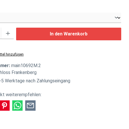
swählen
: Gib den gewünschten Wert ein oder benutze die Schaltflächen um di
In den Warenkorb
tel hinzufügen
mmer:
main10692M.2
hloss Frankenberg
-5 Werktage nach Zahlungseingang
kt weiterempfehlen: