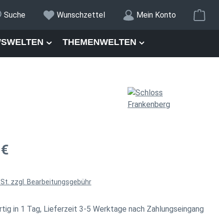
War
Suche
Wunschzettel
Mein Konto
SWELTEN
THEMENWELTEN
is:
 €
wSt. zzgl. Bearbeitungsgebühr
tig in 1 Tag, Lieferzeit 3-5 Werktage nach Zahlungseingang