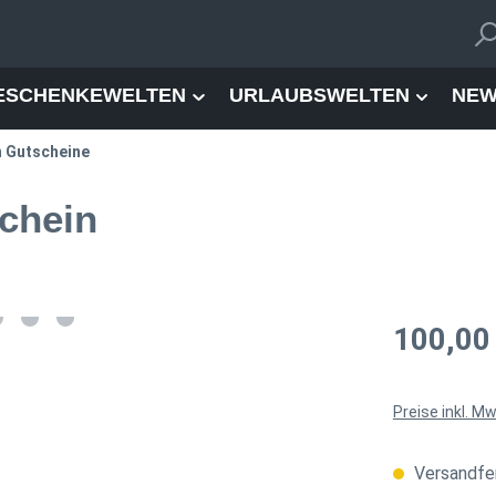
ESCHENKEWELTEN
URLAUBSWELTEN
NEW
n Gutscheine
chein
Regulärer Pre
100,00
Preise inkl. M
Versandfer