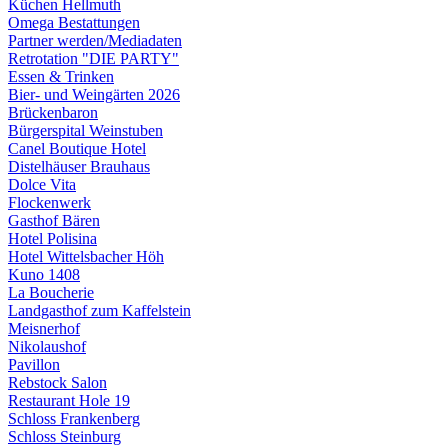
Küchen Hellmuth
Omega Bestattungen
Partner werden/Mediadaten
Retrotation "DIE PARTY"
Essen & Trinken
Bier- und Weingärten 2026
Brückenbaron
Bürgerspital Weinstuben
Canel Boutique Hotel
Distelhäuser Brauhaus
Dolce Vita
Flockenwerk
Gasthof Bären
Hotel Polisina
Hotel Wittelsbacher Höh
Kuno 1408
La Boucherie
Landgasthof zum Kaffelstein
Meisnerhof
Nikolaushof
Pavillon
Rebstock Salon
Restaurant Hole 19
Schloss Frankenberg
Schloss Steinburg