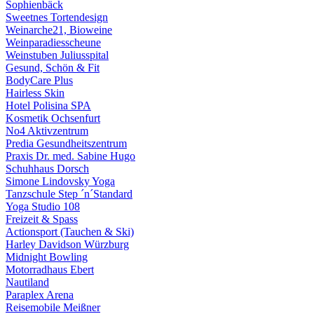
Sophienbäck
Sweetnes Tortendesign
Weinarche21, Bioweine
Weinparadiesscheune
Weinstuben Juliusspital
Gesund, Schön & Fit
BodyCare Plus
Hairless Skin
Hotel Polisina SPA
Kosmetik Ochsenfurt
No4 Aktivzentrum
Predia Gesundheitszentrum
Praxis Dr. med. Sabine Hugo
Schuhhaus Dorsch
Simone Lindovsky Yoga
Tanzschule Step ´n´Standard
Yoga Studio 108
Freizeit & Spass
Actionsport (Tauchen & Ski)
Harley Davidson Würzburg
Midnight Bowling
Motorradhaus Ebert
Nautiland
Paraplex Arena
Reisemobile Meißner