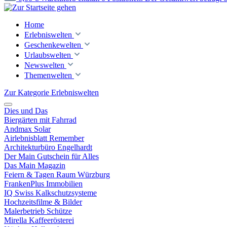
Home
Erlebniswelten
Geschenkewelten
Urlaubswelten
Newswelten
Themenwelten
Zur Kategorie Erlebniswelten
Dies und Das
Biergärten mit Fahrrad
Andmax Solar
Airlebnisblatt Remember
Architekturbüro Engelhardt
Der Main Gutschein für Alles
Das Main Magazin
Feiern & Tagen Raum Würzburg
FrankenPlus Immobilien
IQ Swiss Kalkschutzsysteme
Hochzeitsfilme & Bilder
Malerbetrieb Schütze
Mirella Kaffeerösterei