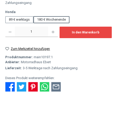
Zahlungseingang
auswählen
Honda
89 € werktags
180 € Wochenende
Produkt Anzahl: Gib den gewünschten Wert ein oder benutze die Schaltflächen um
In den Warenkorb
Zum Merkzettel hinzufügen
Produktnummer:
main10197.1
Anbieter:
Motorradhaus Ebert
Lieferzeit:
3-5 Werktage nach Zahlungseingang
Dieses Produkt weiterempfehlen:
Beschreibung