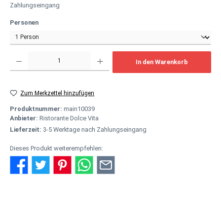
Zahlungseingang
auswählen
Personen
Produkt Anzahl: Gib den gewünschten Wert ein oder benutze die Schaltflächen um
In den Warenkorb
Zum Merkzettel hinzufügen
Produktnummer:
main10039
Anbieter:
Ristorante Dolce Vita
Lieferzeit:
3-5 Werktage nach Zahlungseingang
Dieses Produkt weiterempfehlen:
Beschreibung