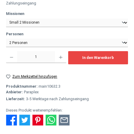
Zahlungseingang
auswählen
Missionen
auswählen
Personen
Produkt Anzahl: Gib den gewünschten Wert ein oder benutze die Schaltflächen um
In den Warenkorb
Zum Merkzettel hinzufügen
Produktnummer:
main10632.3
Anbieter:
Paraplex
Lieferzeit:
3-5 Werktage nach Zahlungseingang
Dieses Produkt weiterempfehlen: