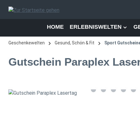
 Hauptinhalt springen
Zur Suche springen
Zur Hauptnavigation springen
HOME
ERLEBNISWELTEN
G
Geschenkewelten
Gesund, Schön & Fit
Sport Gutschein
Gutschein Paraplex Lase
Bildergalerie überspringen