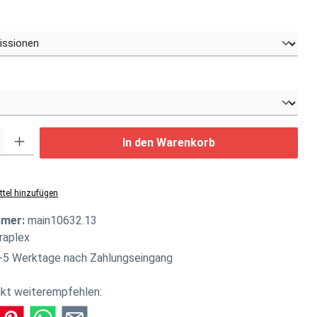
uswählen
swählen
: Gib den gewünschten Wert ein oder benutze die Schaltflächen um di
In den Warenkorb
tel hinzufügen
mmer:
main10632.13
raplex
-5 Werktage nach Zahlungseingang
kt weiterempfehlen: