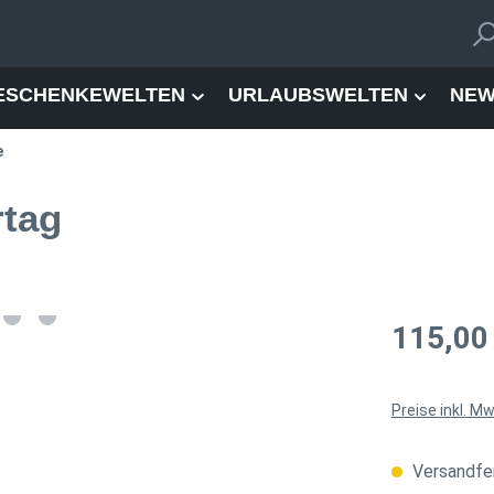
ESCHENKEWELTEN
URLAUBSWELTEN
NEW
e
rtag
Regulärer Pre
115,00
Preise inkl. M
Versandfer