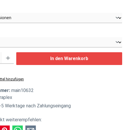
uswählen
swählen
: Gib den gewünschten Wert ein oder benutze die Schaltflächen um di
In den Warenkorb
tel hinzufügen
mmer:
main10632
raplex
-5 Werktage nach Zahlungseingang
kt weiterempfehlen: