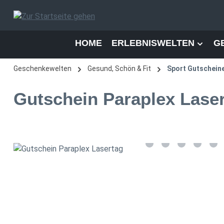
 Hauptinhalt springen
Zur Suche springen
Zur Hauptnavigation springen
HOME
ERLEBNISWELTEN
G
Geschenkewelten
Gesund, Schön & Fit
Sport Gutschein
Gutschein Paraplex Lase
Bildergalerie überspringen