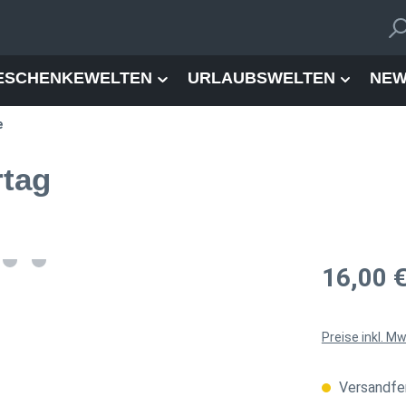
ESCHENKEWELTEN
URLAUBSWELTEN
NEW
e
rtag
Regulärer Pre
16,00 
Preise inkl. M
Versandfer