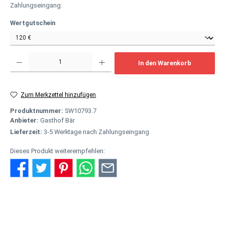
Zahlungseingang
auswählen
Wertgutschein
Produkt Anzahl: Gib den gewünschten Wert ein oder benutze die Schaltflächen um
In den Warenkorb
Zum Merkzettel hinzufügen
Produktnummer:
SW10793.7
Anbieter:
Gasthof Bär
Lieferzeit:
3-5 Werktage nach Zahlungseingang
Dieses Produkt weiterempfehlen:
Beschreibung