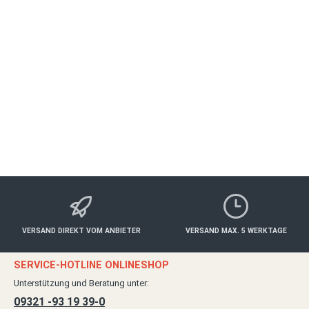
Geschenke für Gourmetfreunde. Der Restaurantgutschein für den
Gasthof Bären in Ochsenfurt ist das perfekte Geschenk für…
Mehr
Eigenschaften
Anbieter
Bewertungen
VERSAND DIREKT VOM ANBIETER
VERSAND MAX. 5 WERKTAGE
SERVICE-HOTLINE ONLINESHOP
Unterstützung und Beratung unter:
09321 -93 19 39-0