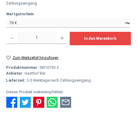
Zahlungseingang
auswählen
Wertgutschein
Produkt Anzahl: Gib den gewünschten Wert ein oder benutze die Schaltflächen um
In den Warenkorb
Zum Merkzettel hinzufügen
Produktnummer:
SW10793.3
Anbieter:
Gasthof Bär
Lieferzeit:
3-5 Werktage nach Zahlungseingang
Dieses Produkt weiterempfehlen:
Beschreibung