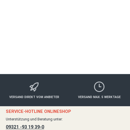
Geschenke für Gourmetfreunde. Der Restaurantgutschein für den
Gasthof Bären in Ochsenfurt ist das perfekte Geschenk für…
Mehr
Eigenschaften
Anbieter
Bewertungen
VERSAND DIREKT VOM ANBIETER
VERSAND MAX. 5 WERKTAGE
SERVICE-HOTLINE ONLINESHOP
Unterstützung und Beratung unter:
09321 -93 19 39-0