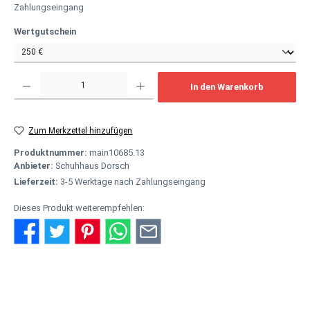
Zahlungseingang
auswählen
Wertgutschein
Produkt Anzahl: Gib den gewünschten Wert ein oder benutze die Schaltflächen um
In den Warenkorb
Zum Merkzettel hinzufügen
Produktnummer:
main10685.13
Anbieter:
Schuhhaus Dorsch
Lieferzeit:
3-5 Werktage nach Zahlungseingang
Dieses Produkt weiterempfehlen:
Beschreibung