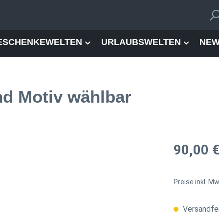
ESCHENKEWELTEN
URLAUBSWELTEN
NEW
nd Motiv wählbar
Regulärer Pre
90,00 
Preise inkl. M
Versandfer