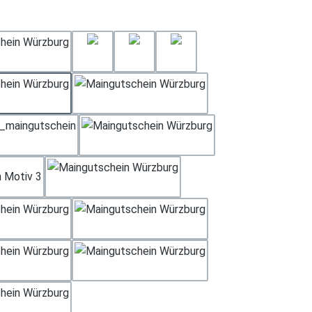
hlen
Weihnachten Motiv 2
Geburtstag 3
Geburtstag 4
Gerburtstag 2
Muttertag
Rose Tisch
Weihnachten Motiv 1
Hochzeit
 Motiv 3
Neutral
Rose
Geburtstag 1
Dankeschön
Geschenk
Vatertag