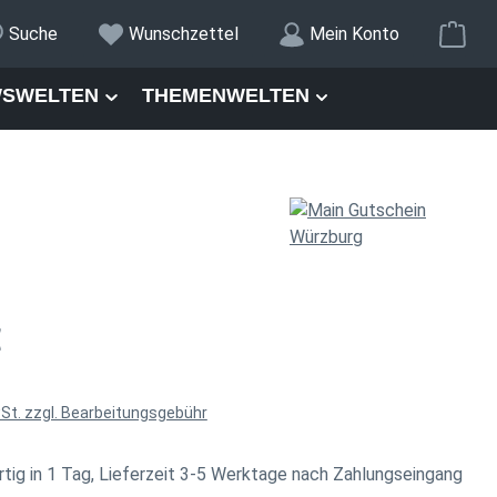
War
Suche
Wunschzettel
Mein Konto
SWELTEN
THEMENWELTEN
is:
€
wSt. zzgl. Bearbeitungsgebühr
tig in 1 Tag, Lieferzeit 3-5 Werktage nach Zahlungseingang