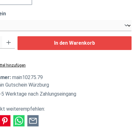
auswählen
ein
: Gib den gewünschten Wert ein oder benutze die Schaltflächen um di
In den Warenkorb
tel hinzufügen
mmer:
main10275.79
in Gutschein Würzburg
-5 Werktage nach Zahlungseingang
kt weiterempfehlen: