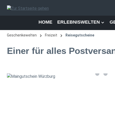
 Hauptinhalt springen
Zur Suche springen
Zur Hauptnavigation springen
HOME
ERLEBNISWELTEN
G
Geschenkewelten
Freizeit
Reisegutscheine
Einer für alles Postversa
Bildergalerie überspringen