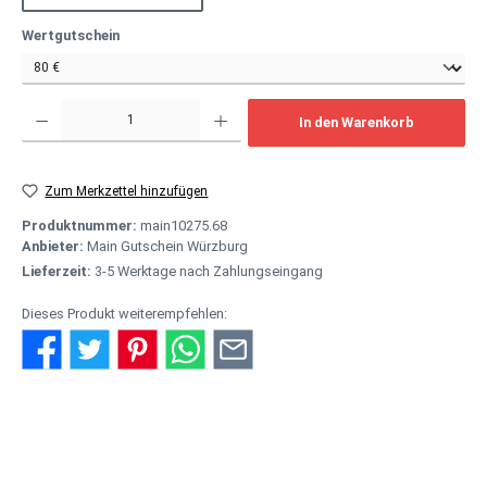
auswählen
Wertgutschein
Produkt Anzahl: Gib den gewünschten Wert ein oder benutze die Schaltflächen um
In den Warenkorb
Zum Merkzettel hinzufügen
Produktnummer:
main10275.68
Anbieter:
Main Gutschein Würzburg
Lieferzeit:
3-5 Werktage nach Zahlungseingang
Dieses Produkt weiterempfehlen:
Beschreibung
Einer für alles - als hochwertiges Geschenk Der Main Gutschein ist