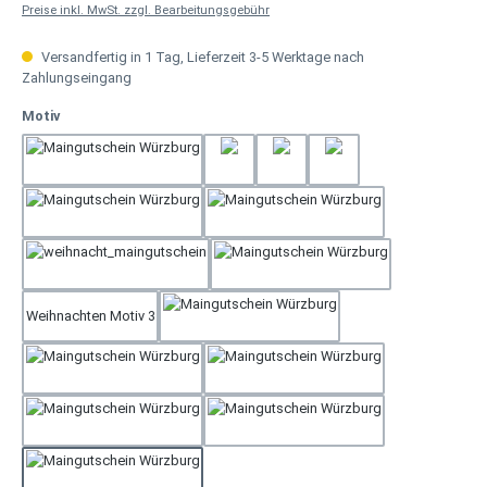
Preise inkl. MwSt. zzgl. Bearbeitungsgebühr
Versandfertig in 1 Tag, Lieferzeit 3-5 Werktage nach
Zahlungseingang
auswählen
Motiv
Weihnachten Motiv 2
Geburtstag 3
Geburtstag 4
Gerburtstag 2
Muttertag
Rose Tisch
Weihnachten Motiv 1
Hochzeit
Weihnachten Motiv 3
Neutral
Rose
Geburtstag 1
Dankeschön
Geschenk
Vatertag