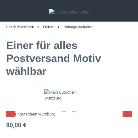
Zum Hauptinhalt springen
Geschenkewelten
Freizeit
Reisegutscheine
Einer für alles
Postversand Motiv
wählbar
Bildergalerie überspringen
Regulärer Preis:
80,00 €