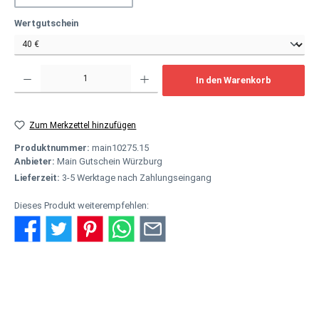
auswählen
Wertgutschein
Produkt Anzahl: Gib den gewünschten Wert ein oder benutze die Schaltflächen um
In den Warenkorb
Zum Merkzettel hinzufügen
Produktnummer:
main10275.15
Anbieter:
Main Gutschein Würzburg
Lieferzeit:
3-5 Werktage nach Zahlungseingang
Dieses Produkt weiterempfehlen:
Beschreibung
Einer für alles - als hochwertiges Geschenk Der Main Gutschein ist