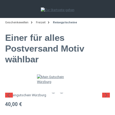
Zum Hauptinhalt springen
Geschenkewelten
Freizeit
Reisegutscheine
Einer für alles
Postversand Motiv
wählbar
Bildergalerie überspringen
Regulärer Preis:
40,00 €