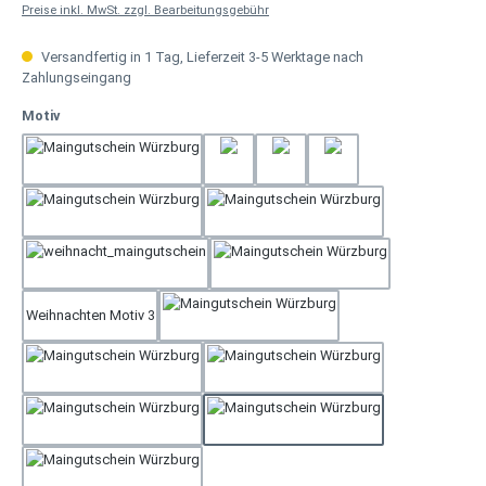
Preise inkl. MwSt. zzgl. Bearbeitungsgebühr
Versandfertig in 1 Tag, Lieferzeit 3-5 Werktage nach
Zahlungseingang
auswählen
Motiv
Weihnachten Motiv 2
Geburtstag 3
Geburtstag 4
Gerburtstag 2
Muttertag
Rose Tisch
Weihnachten Motiv 1
Hochzeit
Weihnachten Motiv 3
Neutral
Rose
Geburtstag 1
Dankeschön
Geschenk
Vatertag