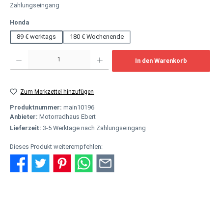
Zahlungseingang
auswählen
Honda
89 € werktags
180 € Wochenende
Produkt Anzahl: Gib den gewünschten Wert ein oder benutze die Schaltflächen um
In den Warenkorb
Zum Merkzettel hinzufügen
Produktnummer:
main10196
Anbieter:
Motorradhaus Ebert
Lieferzeit:
3-5 Werktage nach Zahlungseingang
Dieses Produkt weiterempfehlen:
Beschreibung