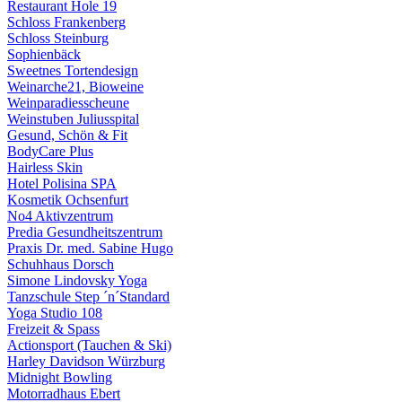
Restaurant Hole 19
Schloss Frankenberg
Schloss Steinburg
Sophienbäck
Sweetnes Tortendesign
Weinarche21, Bioweine
Weinparadiesscheune
Weinstuben Juliusspital
Gesund, Schön & Fit
BodyCare Plus
Hairless Skin
Hotel Polisina SPA
Kosmetik Ochsenfurt
No4 Aktivzentrum
Predia Gesundheitszentrum
Praxis Dr. med. Sabine Hugo
Schuhhaus Dorsch
Simone Lindovsky Yoga
Tanzschule Step ´n´Standard
Yoga Studio 108
Freizeit & Spass
Actionsport (Tauchen & Ski)
Harley Davidson Würzburg
Midnight Bowling
Motorradhaus Ebert