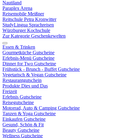
Nautiland
Paraplex Arena
Reisemobile Meißner
Reitschule Petra Kronwitter
StudyLingua Sprachreisen
Würzburger Kochschule
Zur Kategorie Geschenkewelten
Essen & Trinken
Gourmetküche Gutscheine
Erlebnis-Menü Gutscheine
Dinner for Two Gutscheine
Frühstück - Brunch - Buffet Gutscheine
Vegetarisch & Vegan Gutscheine
Restaurantgutschein
Produkte Dies und Das
Freizeit
Erlebnis Gutscheine
Reisegutscheine
Motorrad, Auto & Camping Gutscheine
Tanzen & Yoga Gutscheine
Einkaufen Gutscheine
Gesund, Schön & Fit
Beauty Gutscheine
Wellness Gutscheine