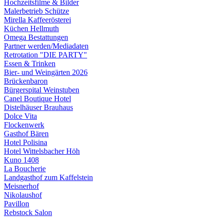
Hochzeitsfilme & Bilder
Malerbetrieb Schütze
Mirella Kaffeerösterei
Küchen Hellmuth
Omega Bestattungen
Partner werden/Mediadaten
Retrotation "DIE PARTY"
Essen & Trinken
Bier- und Weingärten 2026
Brückenbaron
Bürgerspital Weinstuben
Canel Boutique Hotel
Distelhäuser Brauhaus
Dolce Vita
Flockenwerk
Gasthof Bären
Hotel Polisina
Hotel Wittelsbacher Höh
Kuno 1408
La Boucherie
Landgasthof zum Kaffelstein
Meisnerhof
Nikolaushof
Pavillon
Rebstock Salon