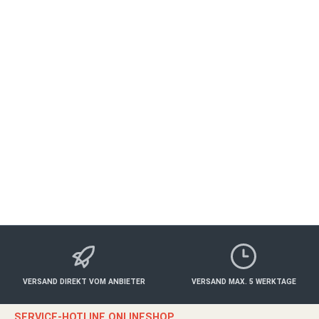
Beschreibung
Ein Abend voller Genuss – stilvoll, kreativ, unvergesslich.
Verschenken Sie ein außergewöhnliches Dinner-Erlebnis im Canel
B…
Mehr
Eigenschaften
Anbieter
Bewertungen
VERSAND DIREKT VOM ANBIETER
VERSAND MAX. 5 WERKTAGE
SERVICE-HOTLINE ONLINESHOP