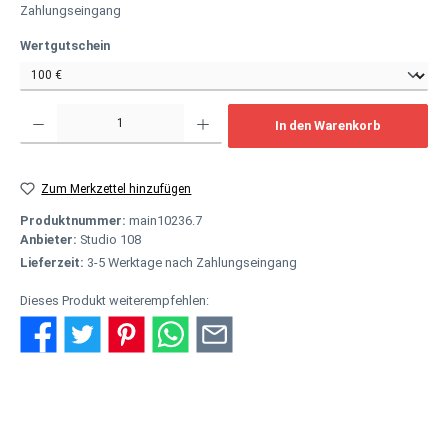
Zahlungseingang
auswählen
Wertgutschein
Produkt Anzahl: Gib den gewünschten Wert ein oder benutze die Schaltflächen um
In den Warenkorb
Zum Merkzettel hinzufügen
Produktnummer:
main10236.7
Anbieter:
Studio 108
Lieferzeit:
3-5 Werktage nach Zahlungseingang
Dieses Produkt weiterempfehlen:
Beschreibung