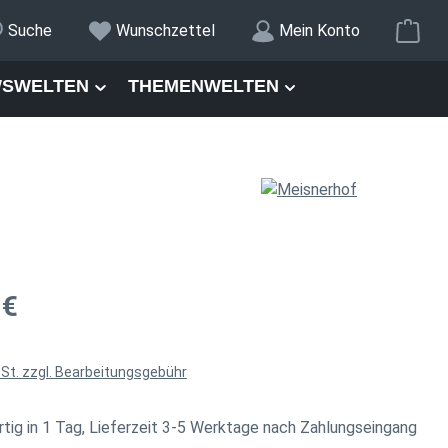
War
Suche
Wunschzettel
Mein Konto
SWELTEN
THEMENWELTEN
is:
 €
wSt. zzgl. Bearbeitungsgebühr
tig in 1 Tag, Lieferzeit 3-5 Werktage nach Zahlungseingang