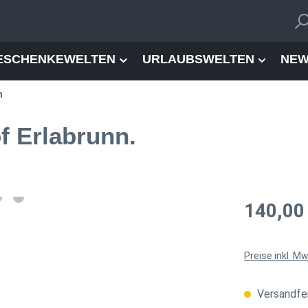
ESCHENKEWELTEN
URLAUBSWELTEN
NEW
n
f Erlabrunn.
Regulärer Pre
140,00
Preise inkl. M
Versandfer