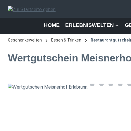
 Hauptinhalt springen
Zur Suche springen
Zur Hauptnavigation springen
HOME
ERLEBNISWELTEN
G
Geschenkewelten
Essen & Trinken
Restaurantgutschei
Wertgutschein Meisnerho
Bildergalerie überspringen