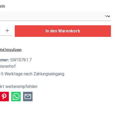
auswählen
ein
: Gib den gewünschten Wert ein oder benutze die Schaltflächen um di
In den Warenkorb
tel hinzufügen
mmer:
SW10761.7
isnerhof
-5 Werktage nach Zahlungseingang
kt weiterempfehlen: