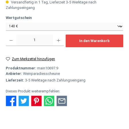
Versandfertig in 1 Tag, Lieferzeit 3-5 Werktage nach
Zahlungseingang
auswählen
Wertgutschein
Produkt Anzahl: Gib den gewünschten Wert ein oder benutze die Schaltflächen um
In den Warenkorb
Zum Merkzettel hinzufügen
Produktnummer:
main10697.9
Anbieter:
Weinparadiesscheune
Lieferzeit:
3-5 Werktage nach Zahlungseingang
Dieses Produkt weiterempfehlen:
Beschreibung